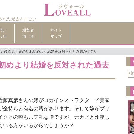
された過去がすごい
問い
運営者
サイト
わせ
情 報
マップ
近藤真彦と嫁の馴れ初めより結婚を反対された過去がすごい
初めより結婚を反対された過去
近藤真彦さんの嫁がヨガインストラクターで実家
が金持ちと有名の噂があります。そして嫁がブサ
イクとの噂も…失礼な噂ですが、元カノと比較し
ている方がいるからでしょうか？