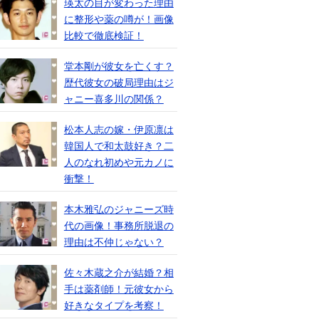
瑛太の目が変わった理由
に整形や薬の噂が！画像
比較で徹底検証！
堂本剛が彼女を亡くす？
歴代彼女の破局理由はジ
ャニー喜多川の関係？
松本人志の嫁・伊原凛は
韓国人で和太鼓好き？二
人のなれ初めや元カノに
衝撃！
本木雅弘のジャニーズ時
代の画像！事務所脱退の
理由は不仲じゃない？
佐々木蔵之介が結婚？相
手は薬剤師！元彼女から
好きなタイプを考察！