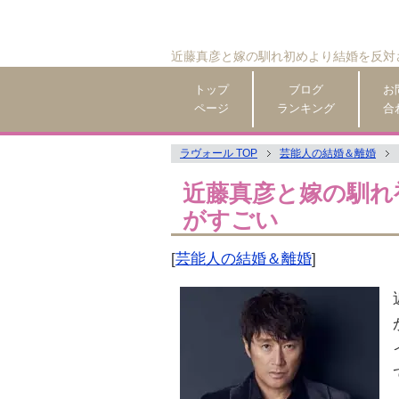
近藤真彦と嫁の馴れ初めより結婚を反対
トップ
ブログ
お
ページ
ランキング
合
ラヴォール TOP
芸能人の結婚＆離婚
近藤真彦と嫁の馴れ
がすごい
[
芸能人の結婚＆離婚
]