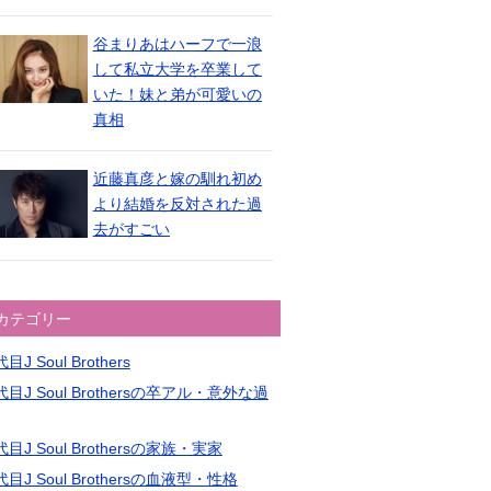
谷まりあはハーフで一浪
して私立大学を卒業して
いた！妹と弟が可愛いの
真相
近藤真彦と嫁の馴れ初め
より結婚を反対された過
去がすごい
カテゴリー
目J Soul Brothers
目J Soul Brothersの卒アル・意外な過
目J Soul Brothersの家族・実家
目J Soul Brothersの血液型・性格