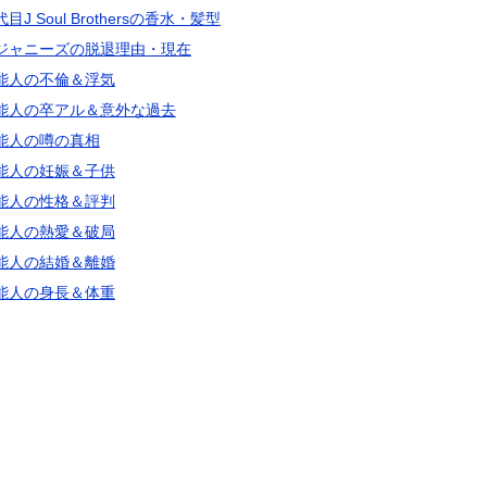
目J Soul Brothersの香水・髪型
ジャニーズの脱退理由・現在
能人の不倫＆浮気
能人の卒アル＆意外な過去
能人の噂の真相
能人の妊娠＆子供
能人の性格＆評判
能人の熱愛＆破局
能人の結婚＆離婚
能人の身長＆体重