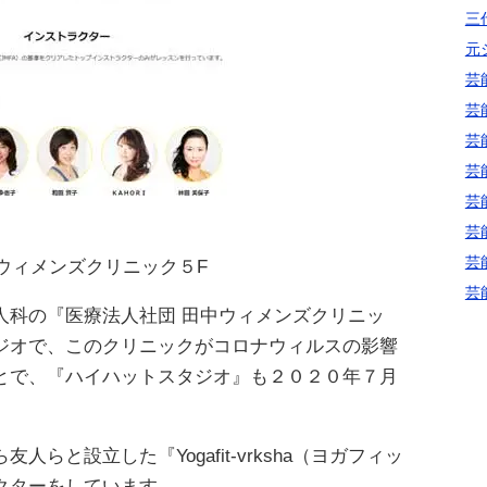
三代
元
芸
芸
芸
芸
芸
芸
芸
田中ウィメンズクリニック５F
芸
人科の『医療法人社団 田中ウィメンズクリニッ
ジオで、このクリニックがコロナウィルスの影響
とで、『ハイハットスタジオ』も２０２０年７月
らと設立した『Yogafit‐vrksha（ヨガフィッ
クターをしています。