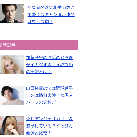
小栗旬の浮気相手の数に
衝撃！スキャンダル連発
はウッズ病？
最新記事
加藤紗里の彼氏の顔画像
がイカツすぎ！元詐欺師
の実態とは？
山田裕貴の父は野球選手
で妹は情熱大陸？韓国人
ハーフの真相が！
今井アンジェリカは目を
整形している？すっぴん
画像と比較！