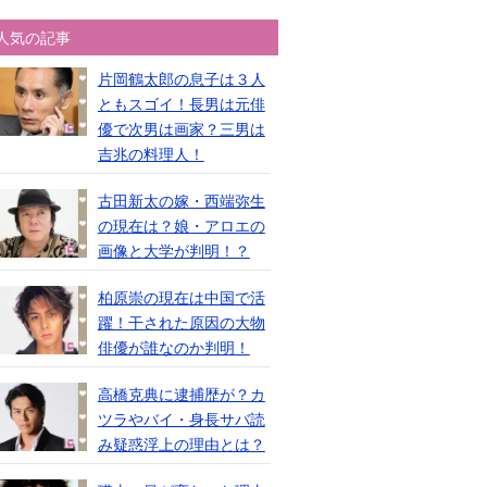
人気の記事
片岡鶴太郎の息子は３人
ともスゴイ！長男は元俳
優で次男は画家？三男は
吉兆の料理人！
古田新太の嫁・西端弥生
の現在は？娘・アロエの
画像と大学が判明！？
柏原崇の現在は中国で活
躍！干された原因の大物
俳優が誰なのか判明！
高橋克典に逮捕歴が？カ
ツラやバイ・身長サバ読
み疑惑浮上の理由とは？