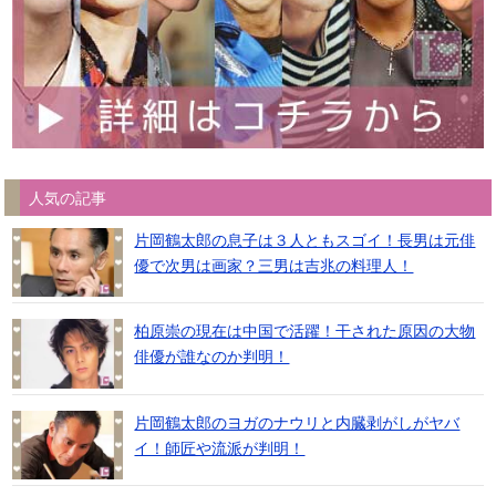
人気の記事
片岡鶴太郎の息子は３人ともスゴイ！長男は元俳
優で次男は画家？三男は吉兆の料理人！
柏原崇の現在は中国で活躍！干された原因の大物
俳優が誰なのか判明！
片岡鶴太郎のヨガのナウリと内臓剥がしがヤバ
イ！師匠や流派が判明！