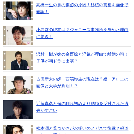
高橋一生の鼻の傷跡の原因！移植の真相を画像で
確認！
小島啓の現在は？ジャニーズ事務所を辞めた理由
に驚き！
沢村一樹が嫁の余西操と浮気が理由で離婚の噂！
子供が朝ドラに出演？
古田新太の嫁・西端弥生の現在は？娘・アロエの
画像と大学が判明！？
近藤真彦と嫁の馴れ初めより結婚を反対された過
去がすごい
松本潤と葵つかさがお揃いのメガネで復縁？報道