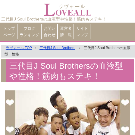
三代目J Soul Brothersの血液型や性格！筋肉もステキ！
トップ
ブログ
お問い
運営者
サイト
ページ
ランキング
合わせ
情 報
マップ
ラヴォール TOP
三代目J Soul Brothers
三代目J Soul Brothersの血液
型・性格
三代目J Soul Brothersの血液型
や性格！筋肉もステキ！