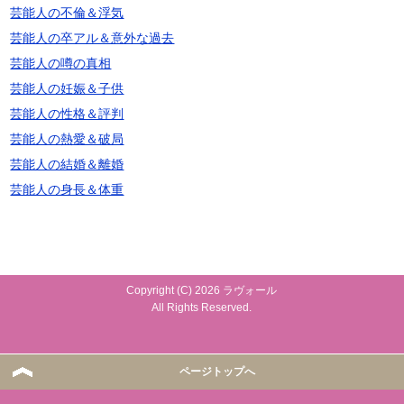
芸能人の不倫＆浮気
芸能人の卒アル＆意外な過去
芸能人の噂の真相
芸能人の妊娠＆子供
芸能人の性格＆評判
芸能人の熱愛＆破局
芸能人の結婚＆離婚
芸能人の身長＆体重
Copyright (C) 2026 ラヴォール
All Rights Reserved.
ページトップへ