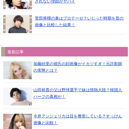
されない理由がヤバイ
菅田将暉の鼻はプロテーゼ？いじった時期を昔の
画像と比較した結果！
最新記事
加藤紗里の彼氏の顔画像がイカツすぎ！元詐欺師
の実態とは？
山田裕貴の父は野球選手で妹は情熱大陸？韓国人
ハーフの真相が！
今井アンジェリカは目を整形している？すっぴん
画像と比較！