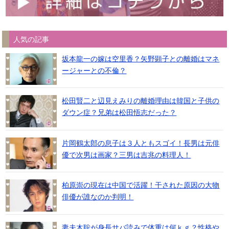
人気の記事
坂本龍一の嫁は空里香？矢野顕子との離婚はマネ
ージャーとの不倫？
松田賢二と辺見えみりの離婚理由は韓国と子供の
ダウン症？兄弟は松田悟志だった？
片岡鶴太郎の息子は３人ともスゴイ！長男は元俳
優で次男は画家？三男は吉兆の料理人！
柏原崇の現在は中国で活躍！干された原因の大物
俳優が誰なのか判明！
妻夫木聡が身長サバ読みで体重は何ｋｇ？性格や