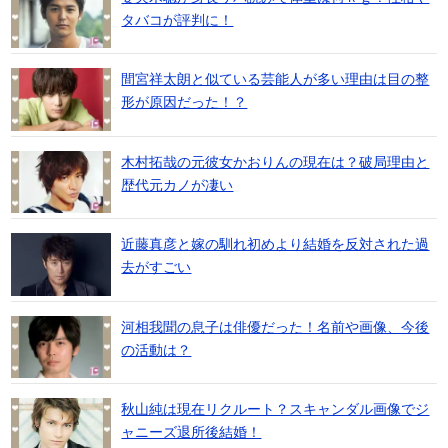
タバコが評判に！
間宮祥太朗と似ている芸能人が多い理由は目の整
形が原因だった！？
木村拓哉の元彼女かおりんの現在は？破局理由と
歴代元カノが凄い
近藤真彦と嫁の馴れ初めより結婚を反対された過
去がすごい
河相我聞の息子は俳優だった！名前や画像、今後
の活動は？
秋山純は現在リクルート？スキャンダル画像でジ
ャニーズ退所後結婚！