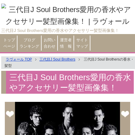
三代目J Soul Brothers愛用の香水やアクセサリー髪型画像集！
トップ
ブログ
お問い
運営者
サイト
ページ
ランキング
合わせ
情 報
マップ
ラヴォール TOP
三代目J Soul Brothers
三代目J Soul Brothersの香水・
髪型
三代目J Soul Brothers愛用の香水
やアクセサリー髪型画像集！