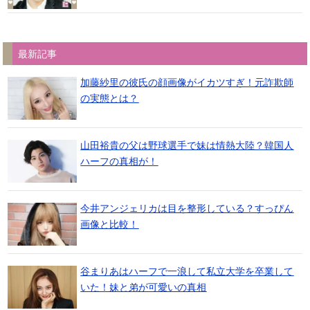
最新記事
加藤紗里の彼氏の顔画像がイカツすぎ！元詐欺師
の実態とは？
山田裕貴の父は野球選手で妹は情熱大陸？韓国人
ハーフの真相が！
今井アンジェリカは目を整形している？すっぴん
画像と比較！
谷まりあはハーフで一浪して私立大学を卒業して
いた！妹と弟が可愛いの真相