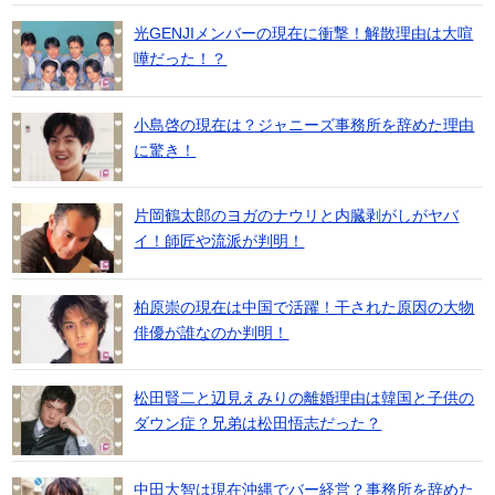
光GENJIメンバーの現在に衝撃！解散理由は大喧
嘩だった！？
小島啓の現在は？ジャニーズ事務所を辞めた理由
に驚き！
片岡鶴太郎のヨガのナウリと内臓剥がしがヤバ
イ！師匠や流派が判明！
柏原崇の現在は中国で活躍！干された原因の大物
俳優が誰なのか判明！
松田賢二と辺見えみりの離婚理由は韓国と子供の
ダウン症？兄弟は松田悟志だった？
中田大智は現在沖縄でバー経営？事務所を辞めた