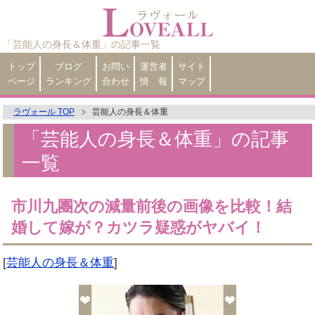
「芸能人の身長＆体重」の記事一覧
トップ
ブログ
お問い
運営者
サイト
ページ
ランキング
合わせ
情 報
マップ
ラヴォール TOP
芸能人の身長＆体重
「芸能人の身長＆体重」の記事
一覧
市川九團次の減量前後の画像を比較！結
婚して嫁が？カツラ疑惑がヤバイ！
[
芸能人の身長＆体重
]