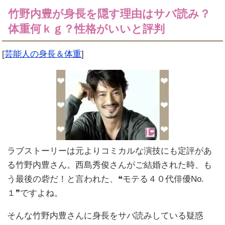
竹野内豊が身長を隠す理由はサバ読み？
体重何ｋｇ？性格がいいと評判
[
芸能人の身長＆体重
]
ラブストーリーは元よりコミカルな演技にも定評があ
る竹野内豊さん。西島秀俊さんがご結婚された時、も
う最後の砦だ！と言われた、❝モテる４０代俳優No.
１❞ですよね。
そんな竹野内豊さんに身長をサバ読みしている疑惑