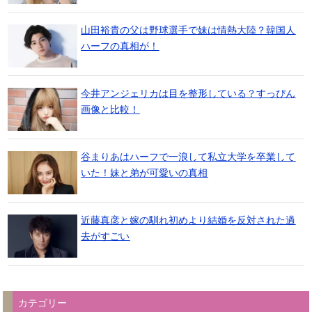
山田裕貴の父は野球選手で妹は情熱大陸？韓国人
ハーフの真相が！
今井アンジェリカは目を整形している？すっぴん
画像と比較！
谷まりあはハーフで一浪して私立大学を卒業して
いた！妹と弟が可愛いの真相
近藤真彦と嫁の馴れ初めより結婚を反対された過
去がすごい
カテゴリー