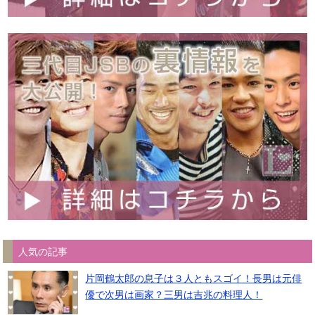
人気の記事
片岡鶴太郎の息子は３人ともスゴイ！長男は元俳
優で次男は画家？三男は吉兆の料理人！