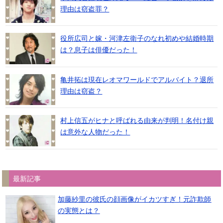
理由は窃盗罪？
役所広司と嫁・河津左衛子のなれ初めや結婚時期
は？息子は俳優だった！
亀井拓は現在レオマワールドでアルバイト？退所
理由は窃盗？
村上信五がヒナと呼ばれる由来が判明！名付け親
は意外な人物だった！
最新記事
加藤紗里の彼氏の顔画像がイカツすぎ！元詐欺師
の実態とは？