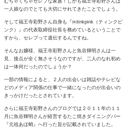
むちゃくちゃセレブな家族！しかも福王寺彩野さんは
一人娘なのでとても大切にサれてきたことでしょう。
そして福王寺彩野さん自身も『㈱tinkpink（ティンクピ
ンク）』の代表取締役社長を務めているということで
すから、セレブって遺伝するんですね。
そんなお嬢様、福王寺彩野さんと魚谷輝明さんは一
見、接点が全く無さそうなのですが、二人のなれ初め
は一体何だったのでしょうか？
一部の情報によると、２人の出会いは雑誌やテレビな
どのメディア関係の仕事で一緒になったのが出会いの
きっかけだったとされています。
さらに福王寺彩野さんのブログでは２０１１年の１１
月に魚谷輝明さんが経営するたこ焼きダイニングバー
『元祖あほ蛸』へ行った旨が記載されていました。