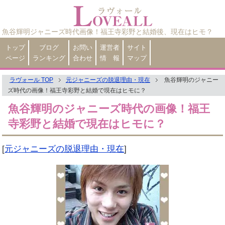
魚谷輝明ジャニーズ時代画像！福王寺彩野と結婚後、現在はヒモ？
トップ
ブログ
お問い
運営者
サイト
ページ
ランキング
合わせ
情 報
マップ
ラヴォール TOP
元ジャニーズの脱退理由・現在
魚谷輝明のジャニー
ズ時代の画像！福王寺彩野と結婚で現在はヒモに？
魚谷輝明のジャニーズ時代の画像！福王
寺彩野と結婚で現在はヒモに？
[
元ジャニーズの脱退理由・現在
]