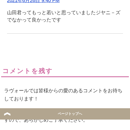
2021年6月26日 9:40 PM
山田君ってもっと若いと思っていましたジヤニ－ズ
でなかって良かったです
コメントを残す
ラヴォールでは皆様からの愛のあるコメントをお待ち
しております！
当サイトへのコメントは事前承認制を採用しておりま
ページトップへ
すので、あらかじめご了承ください。