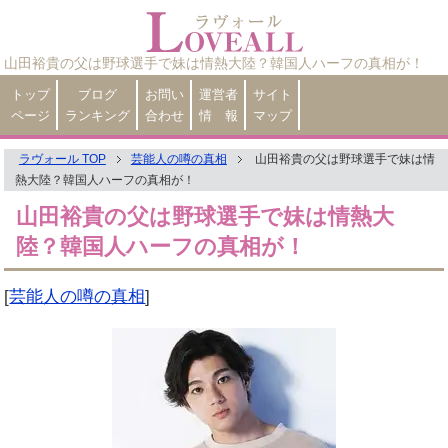
山田裕貴の父は野球選手で妹は情熱大陸？韓国人ハーフの真相が！
トップ
ブログ
お問い
運営者
サイト
ページ
ランキング
合わせ
情 報
マップ
ラヴォール TOP
芸能人の噂の真相
山田裕貴の父は野球選手で妹は情
熱大陸？韓国人ハーフの真相が！
山田裕貴の父は野球選手で妹は情熱大
陸？韓国人ハーフの真相が！
[
芸能人の噂の真相
]