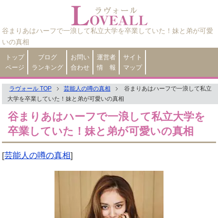
谷まりあはハーフで一浪して私立大学を卒業していた！妹と弟が可愛
いの真相
トップ
ブログ
お問い
運営者
サイト
ページ
ランキング
合わせ
情 報
マップ
ラヴォール TOP
芸能人の噂の真相
谷まりあはハーフで一浪して私立
大学を卒業していた！妹と弟が可愛いの真相
谷まりあはハーフで一浪して私立大学を
卒業していた！妹と弟が可愛いの真相
[
芸能人の噂の真相
]