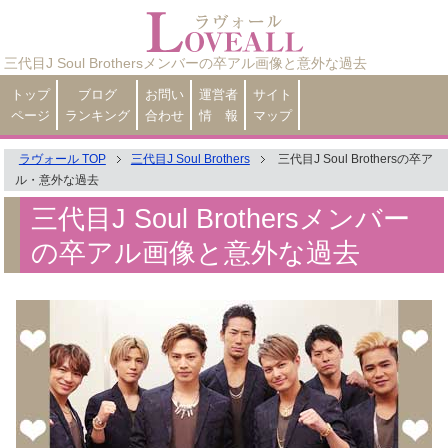
三代目J Soul Brothersメンバーの卒アル画像と意外な過去
トップ
ブログ
お問い
運営者
サイト
ページ
ランキング
合わせ
情 報
マップ
ラヴォール TOP
三代目J Soul Brothers
三代目J Soul Brothersの卒ア
ル・意外な過去
三代目J Soul Brothersメンバー
の卒アル画像と意外な過去