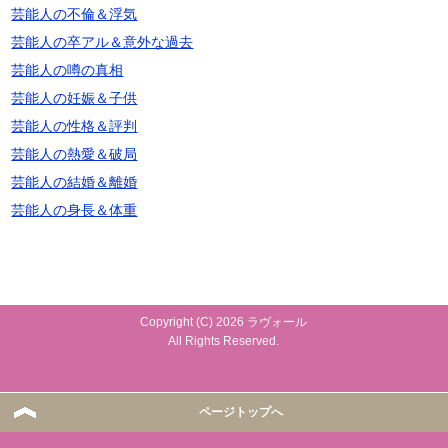
芸能人の不倫＆浮気
芸能人の卒アル＆意外な過去
芸能人の噂の真相
芸能人の妊娠＆子供
芸能人の性格＆評判
芸能人の熱愛＆破局
芸能人の結婚＆離婚
芸能人の身長＆体重
Copyright (C) 2026 ラヴォール
All Rights Reserved.
ページトップへ