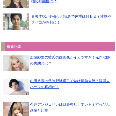
捕の可能性は？
妻夫木聡が身長サバ読みで体重は何ｋｇ？性格や
タバコが評判に！
最新記事
加藤紗里の彼氏の顔画像がイカツすぎ！元詐欺師
の実態とは？
山田裕貴の父は野球選手で妹は情熱大陸？韓国人
ハーフの真相が！
今井アンジェリカは目を整形している？すっぴん
画像と比較！