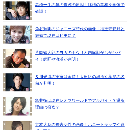
高橋一生の鼻の傷跡の原因！移植の真相を画像で
確認！
魚谷輝明のジャニーズ時代の画像！福王寺彩野と
結婚で現在はヒモに？
片岡鶴太郎のヨガのナウリと内臓剥がしがヤバ
イ！師匠や流派が判明！
及川光博の実家は金持！大田区の場所や薬局の名
前が判明！
亀井拓は現在レオマワールドでアルバイト？退所
理由は窃盗？
京本大我の被害女性の画像！ハニートラップや逮