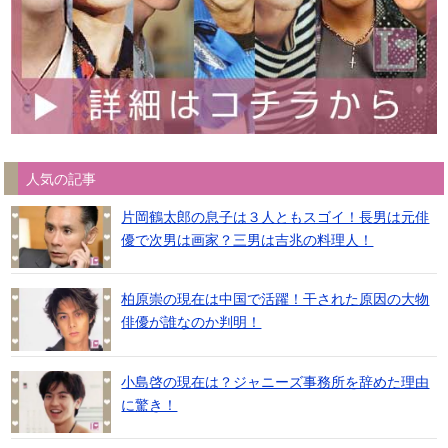
人気の記事
片岡鶴太郎の息子は３人ともスゴイ！長男は元俳
優で次男は画家？三男は吉兆の料理人！
柏原崇の現在は中国で活躍！干された原因の大物
俳優が誰なのか判明！
小島啓の現在は？ジャニーズ事務所を辞めた理由
に驚き！