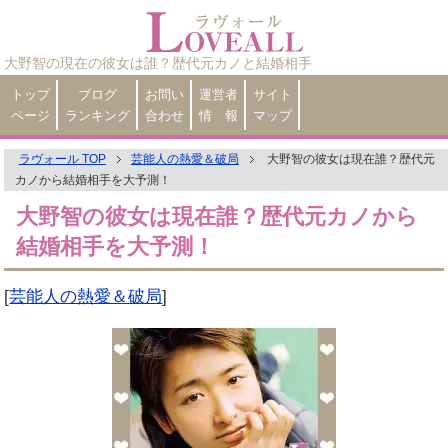
大野智の現在の彼女は誰？歴代元カノと結婚相手
トップ
ブログ
お問い
運営者
サイト
ページ
ランキング
合わせ
情 報
マップ
ラヴォール TOP
芸能人の熱愛＆破局
大野智の彼女は現在誰？歴代元
カノから結婚相手を大予測！
大野智の彼女は現在誰？歴代元カノから
結婚相手を大予測！
[
芸能人の熱愛＆破局
]