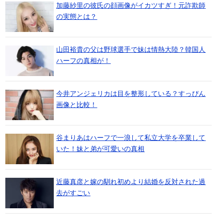
加藤紗里の彼氏の顔画像がイカツすぎ！元詐欺師
の実態とは？
山田裕貴の父は野球選手で妹は情熱大陸？韓国人
ハーフの真相が！
今井アンジェリカは目を整形している？すっぴん
画像と比較！
谷まりあはハーフで一浪して私立大学を卒業して
いた！妹と弟が可愛いの真相
近藤真彦と嫁の馴れ初めより結婚を反対された過
去がすごい