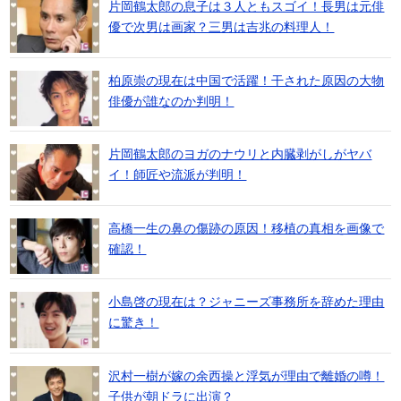
片岡鶴太郎の息子は３人ともスゴイ！長男は元俳
優で次男は画家？三男は吉兆の料理人！
柏原崇の現在は中国で活躍！干された原因の大物
俳優が誰なのか判明！
片岡鶴太郎のヨガのナウリと内臓剥がしがヤバ
イ！師匠や流派が判明！
高橋一生の鼻の傷跡の原因！移植の真相を画像で
確認！
小島啓の現在は？ジャニーズ事務所を辞めた理由
に驚き！
沢村一樹が嫁の余西操と浮気が理由で離婚の噂！
子供が朝ドラに出演？