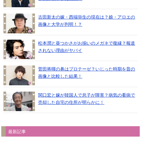
古田新太の嫁・西端弥生の現在は？娘・アロエの
画像と大学が判明！？
松本潤と葵つかさがお揃いのメガネで復縁？報道
されない理由がヤバイ
菅田将暉の鼻はプロテーゼ？いじった時期を昔の
画像と比較した結果！
関口宏と嫁が韓国人で息子が障害？病気の看病で
売却した自宅の住所が明らかに！
最新記事