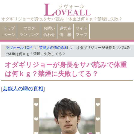
オダギリジョーが身長をサバ読み！体重は何ｋｇ？禁煙に失敗？
トップ
ブログ
お問い
運営者
サイト
ページ
ランキング
合わせ
情 報
マップ
ラヴォール TOP
芸能人の噂の真相
オダギリジョーが身長をサバ読み
で体重は何ｋｇ？禁煙に失敗してる？
オダギリジョーが身長をサバ読みで体重
は何ｋｇ？禁煙に失敗してる？
[
芸能人の噂の真相
]