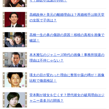
イ！師匠や流派が判明！
高嶋政伸と美元の離婚理由は？再婚相手は順天堂
の女医で子供は？
高橋一生の鼻の傷跡の原因！移植の真相を画像で
確認！
本木雅弘のジャニーズ時代の画像！事務所脱退の
理由は不仲じゃない？
瑛太の目が変わった理由に整形や薬の噂が！画像
比較で徹底検証！
堂本剛が彼女を亡くす？歴代彼女の破局理由はジ
ャニー喜多川の関係？