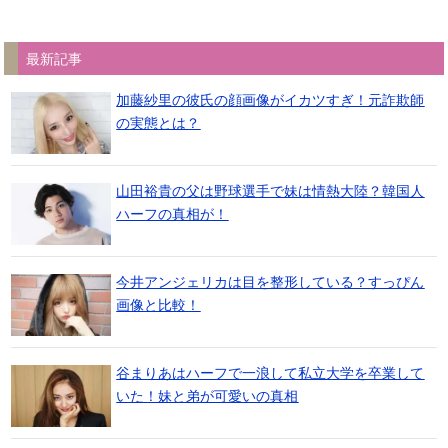
最新記事
加藤紗里の彼氏の顔画像がイカツすぎ！元詐欺師
の実態とは？
山田裕貴の父は野球選手で妹は情熱大陸？韓国人
ハーフの真相が！
今井アンジェリカは目を整形している？すっぴん
画像と比較！
谷まりあはハーフで一浪して私立大学を卒業して
いた！妹と弟が可愛いの真相