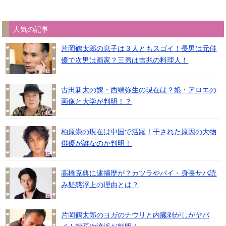
人気の記事
片岡鶴太郎の息子は３人ともスゴイ！長男は元俳
優で次男は画家？三男は吉兆の料理人！
古田新太の嫁・西端弥生の現在は？娘・アロエの
画像と大学が判明！？
柏原崇の現在は中国で活躍！干された原因の大物
俳優が誰なのか判明！
高橋克典に逮捕歴が？カツラやバイ・身長サバ読
み疑惑浮上の理由とは？
片岡鶴太郎のヨガのナウリと内臓剥がしがヤバ