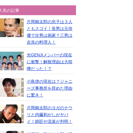
人気の記事
片岡鶴太郎の息子は３人
ともスゴイ！長男は元俳
優で次男は画家？三男は
吉兆の料理人！
光GENJIメンバーの現在
に衝撃！解散理由は大喧
嘩だった！？
小島啓の現在は？ジャニ
ーズ事務所を辞めた理由
に驚き！
片岡鶴太郎のヨガのナウ
リと内臓剥がしがヤバ
イ！師匠や流派が判明！