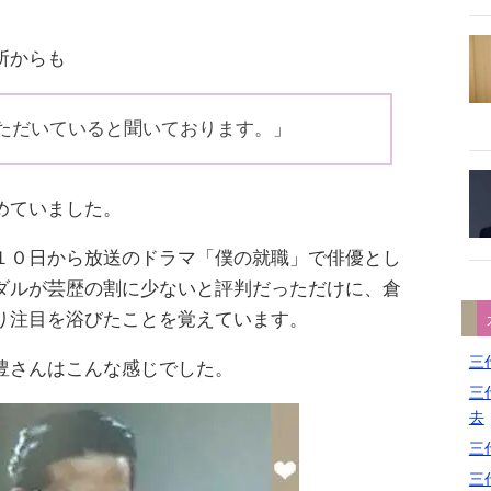
所からも
ただいていると聞いております。」
めていました。
１０日から放送のドラマ「僕の就職」で俳優とし
ダルが芸歴の割に少ないと評判だっただけに、倉
り注目を浴びたことを覚えています。
三代
豊さんはこんな感じでした。
三代
去
三代
三代