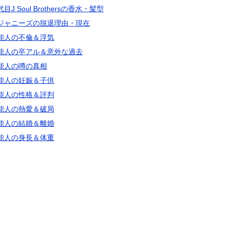
目J Soul Brothersの香水・髪型
ジャニーズの脱退理由・現在
能人の不倫＆浮気
能人の卒アル＆意外な過去
能人の噂の真相
能人の妊娠＆子供
能人の性格＆評判
能人の熱愛＆破局
能人の結婚＆離婚
能人の身長＆体重