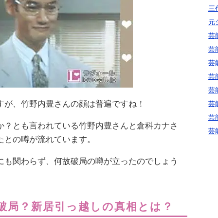
三代
元
芸
芸
芸
芸
芸
すが、竹野内豊さんの顔は普遍ですね！
芸
芸
か？とも言われている竹野内豊さんと倉科カナさ
芸
たとの噂が流れています。
にも関わらず、何故破局の噂が立ったのでしょう
破局？新居引っ越しの真相とは？