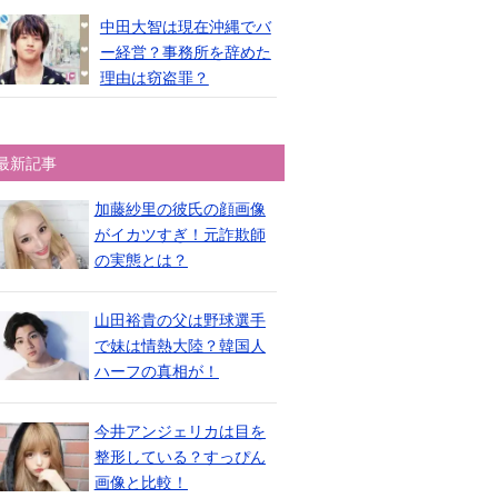
中田大智は現在沖縄でバ
ー経営？事務所を辞めた
理由は窃盗罪？
最新記事
加藤紗里の彼氏の顔画像
がイカツすぎ！元詐欺師
の実態とは？
山田裕貴の父は野球選手
で妹は情熱大陸？韓国人
ハーフの真相が！
今井アンジェリカは目を
整形している？すっぴん
画像と比較！