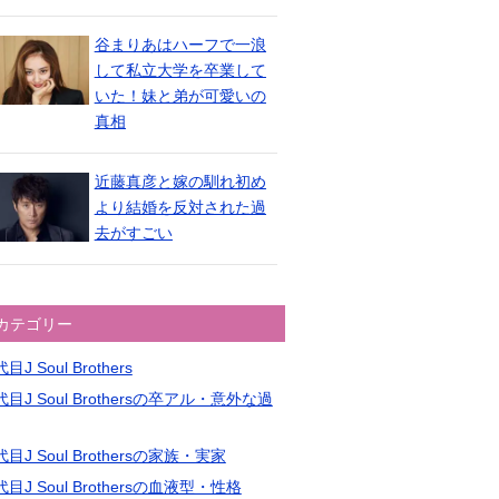
谷まりあはハーフで一浪
して私立大学を卒業して
いた！妹と弟が可愛いの
真相
近藤真彦と嫁の馴れ初め
より結婚を反対された過
去がすごい
カテゴリー
目J Soul Brothers
目J Soul Brothersの卒アル・意外な過
目J Soul Brothersの家族・実家
目J Soul Brothersの血液型・性格