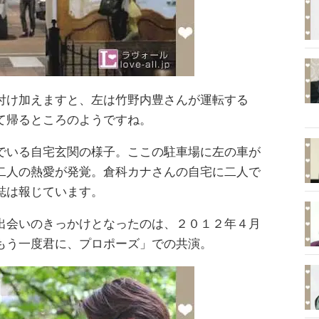
付け加えますと、左は竹野内豊さんが運転する
て帰るところのようですね。
でいる自宅玄関の様子。ここの駐車場に左の車が
二人の熱愛が発覚。倉科カナさんの自宅に二人で
誌は報じています。
出会いのきっかけとなったのは、２０１２年４月
もう一度君に、プロポーズ」での共演。