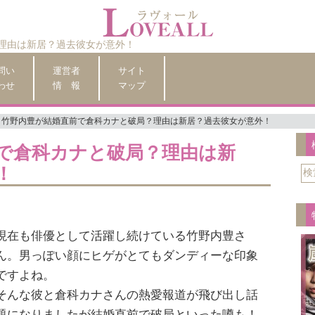
理由は新居？過去彼女が意外！
問い
運営者
サイト
わせ
情 報
マップ
竹野内豊が結婚直前で倉科カナと破局？理由は新居？過去彼女が意外！
で倉科カナと破局？理由は新
！
現在も俳優として活躍し続けている竹野内豊さ
ん。男っぽい顔にヒゲがとてもダンディーな印象
ですよね。
そんな彼と倉科カナさんの熱愛報道が飛び出し話
題になりましたが結婚直前で破局といった噂も！