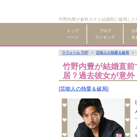
竹野内豊が倉科カナと結婚前に破局した
トップ
ブログ
お
ページ
ランキング
合
ラヴォール TOP
芸能人の熱愛＆破局
竹野内豊が結婚直前
居？過去彼女が意外
[
芸能人の熱愛＆破局
]