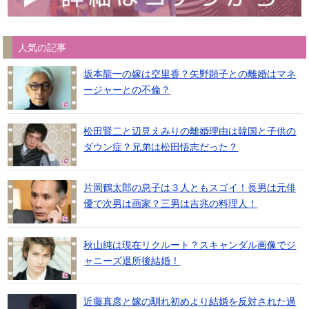
人気の記事
坂本龍一の嫁は空里香？矢野顕子との離婚はマネ
ージャーとの不倫？
松田賢二と辺見えみりの離婚理由は韓国と子供の
ダウン症？兄弟は松田悟志だった？
片岡鶴太郎の息子は３人ともスゴイ！長男は元俳
優で次男は画家？三男は吉兆の料理人！
秋山純は現在リクルート？スキャンダル画像でジ
ャニーズ退所後結婚！
近藤真彦と嫁の馴れ初めより結婚を反対された過