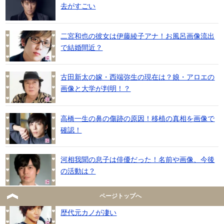
去がすごい
二宮和也の彼女は伊藤綾子アナ！お風呂画像流出
で結婚間近？
古田新太の嫁・西端弥生の現在は？娘・アロエの
画像と大学が判明！？
高橋一生の鼻の傷跡の原因！移植の真相を画像で
確認！
河相我聞の息子は俳優だった！名前や画像、今後
の活動は？
ページトップへ
木村拓哉の元彼女かおりんの現在は？破局理由と
歴代元カノが凄い