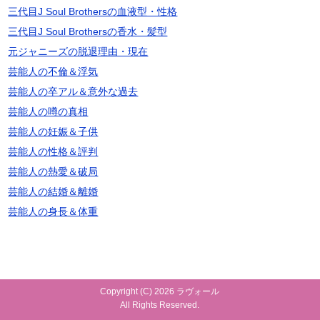
三代目J Soul Brothersの血液型・性格
三代目J Soul Brothersの香水・髪型
元ジャニーズの脱退理由・現在
芸能人の不倫＆浮気
芸能人の卒アル＆意外な過去
芸能人の噂の真相
芸能人の妊娠＆子供
芸能人の性格＆評判
芸能人の熱愛＆破局
芸能人の結婚＆離婚
芸能人の身長＆体重
Copyright (C) 2026 ラヴォール
All Rights Reserved.