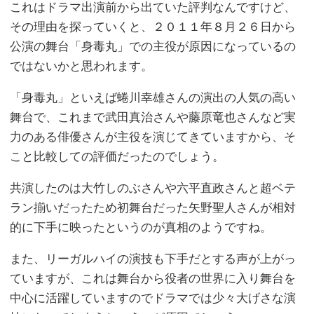
これはドラマ出演前から出ていた評判なんですけど、
その理由を探っていくと、２０１１年８月２６日から
公演の舞台「身毒丸」での主役が原因になっているの
ではないかと思われます。
「身毒丸」といえば蜷川幸雄さんの演出の人気の高い
舞台で、これまで武田真治さんや藤原竜也さんなど実
力のある俳優さんが主役を演じてきていますから、そ
こと比較しての評価だったのでしょう。
共演したのは大竹しのぶさんや六平直政さんと超ベテ
ラン揃いだったため初舞台だった矢野聖人さんが相対
的に下手に映ったというのが真相のようですね。
また、リーガルハイの演技も下手だとする声が上がっ
ていますが、これは舞台から役者の世界に入り舞台を
中心に活躍していますのでドラマでは少々大げさな演