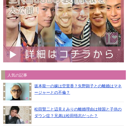
人気の記事
坂本龍一の嫁は空里香？矢野顕子との離婚はマネ
ージャーとの不倫？
松田賢二と辺見えみりの離婚理由は韓国と子供の
ダウン症？兄弟は松田悟志だった？