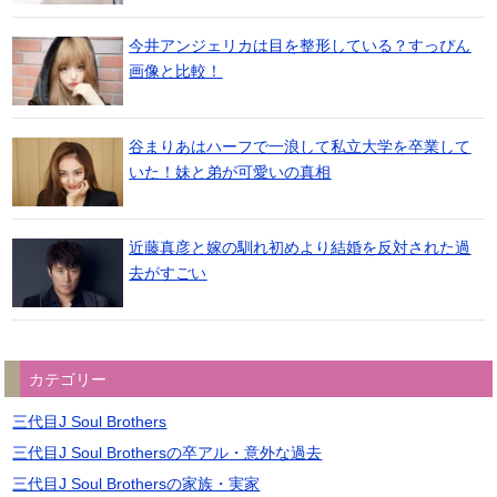
今井アンジェリカは目を整形している？すっぴん
画像と比較！
谷まりあはハーフで一浪して私立大学を卒業して
いた！妹と弟が可愛いの真相
近藤真彦と嫁の馴れ初めより結婚を反対された過
去がすごい
カテゴリー
三代目J Soul Brothers
三代目J Soul Brothersの卒アル・意外な過去
三代目J Soul Brothersの家族・実家