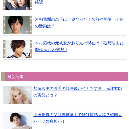
確認！
河相我聞の息子は俳優だった！名前や画像、今後
の活動は？
木村拓哉の元彼女かおりんの現在は？破局理由と
歴代元カノが凄い
最新記事
加藤紗里の彼氏の顔画像がイカツすぎ！元詐欺師
の実態とは？
山田裕貴の父は野球選手で妹は情熱大陸？韓国人
ハーフの真相が！