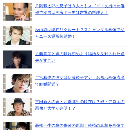
片岡鶴太郎の息子は３人ともスゴイ！長男は元俳
優で次男は画家？三男は吉兆の料理人！
秋山純は現在リクルート？スキャンダル画像でジ
ャニーズ退所後結婚！
近藤真彦と嫁の馴れ初めより結婚を反対された過
去がすごい
二宮和也の彼女は伊藤綾子アナ！お風呂画像流出
で結婚間近？
古田新太の嫁・西端弥生の現在は？娘・アロエの
画像と大学が判明！？
高橋一生の鼻の傷跡の原因！移植の真相を画像で