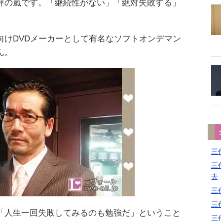
評の嵐です。「継続性がない」「絶対失敗する」
向けDVDメーカーとして有名なソフトオンデマン
ん。
三代
三代
去
三代
三代
「人生一回失敗してみるのも勉強だ」ということ
三代