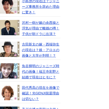
小島啓の現在は？ジャニ
ーズ事務所を辞めた理由
に驚き！
沢村一樹が嫁の余西操と
浮気が理由で離婚の噂！
子供が朝ドラに出演？
古田新太の嫁・西端弥生
の現在は？娘・アロエの
画像と大学が判明！？
魚谷輝明のジャニーズ時
代の画像！福王寺彩野と
結婚で現在はヒモに？
田代秀高の現在を画像で
確認！光GENJI脱退理由
は切ない？