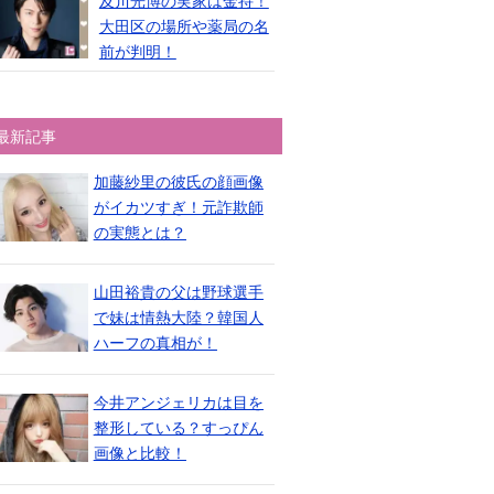
及川光博の実家は金持！
大田区の場所や薬局の名
前が判明！
最新記事
加藤紗里の彼氏の顔画像
がイカツすぎ！元詐欺師
の実態とは？
山田裕貴の父は野球選手
で妹は情熱大陸？韓国人
ハーフの真相が！
今井アンジェリカは目を
整形している？すっぴん
画像と比較！