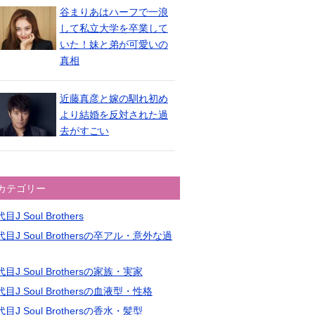
谷まりあはハーフで一浪
して私立大学を卒業して
いた！妹と弟が可愛いの
真相
近藤真彦と嫁の馴れ初め
より結婚を反対された過
去がすごい
カテゴリー
目J Soul Brothers
目J Soul Brothersの卒アル・意外な過
目J Soul Brothersの家族・実家
目J Soul Brothersの血液型・性格
目J Soul Brothersの香水・髪型