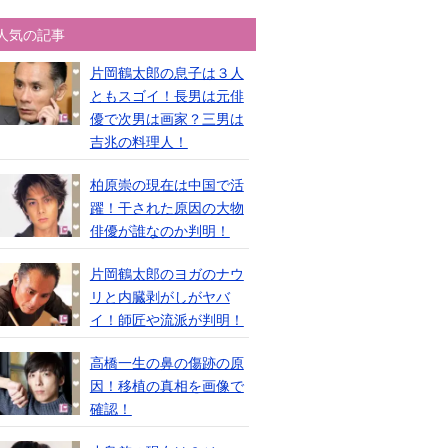
人気の記事
片岡鶴太郎の息子は３人
ともスゴイ！長男は元俳
優で次男は画家？三男は
吉兆の料理人！
柏原崇の現在は中国で活
躍！干された原因の大物
俳優が誰なのか判明！
片岡鶴太郎のヨガのナウ
リと内臓剥がしがヤバ
イ！師匠や流派が判明！
高橋一生の鼻の傷跡の原
因！移植の真相を画像で
確認！