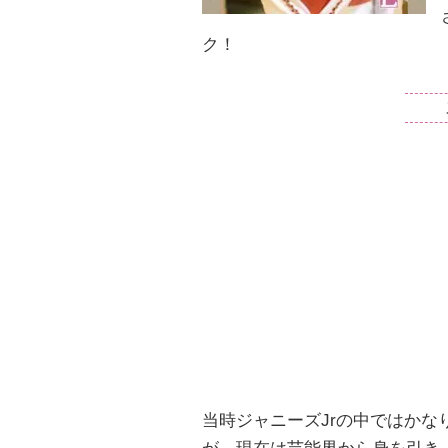
ク！
当時ジャニーズJrの中ではか