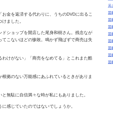
元
芸
「お金を返済する代わりに、うちのDVDに出るこ
芸
つけました。
芸
ンドショップを開店した尾身和樹さん。残念なが
芸
ってこないほどの惨敗。鳴かず飛ばずで商売は失
芸
芸
芸
るわけがない」「商売をなめてる」とこれまた酷
芸
か根拠のない万能感にあふれているときがありま
いと無駄に自信満々な時が私にもありました。
うに感じていたのではないでしょうか。