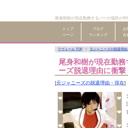
尾身和樹が現在勤務するバーの場所が判
トップ
ブログ
お
ページ
ランキング
合
ラヴォール TOP
元ジャニーズの脱退理由
尾身和樹が現在勤務
ーズ脱退理由に衝撃
[
元ジャニーズの脱退理由・現在
]