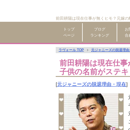
前田耕陽は現在仕事が無くヒモ？元嫁の
トップ
ブログ
お
ページ
ランキング
合
ラヴォール TOP
元ジャニーズの脱退理由
前田耕陽は現在仕事
子供の名前がステキ
[
元ジャニーズの脱退理由・現在
]