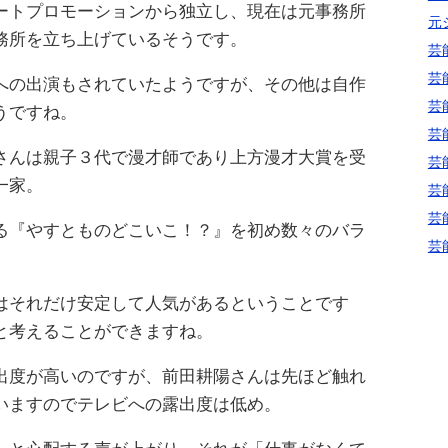
ートプロモーションから独立し、現在は元事務所
元
務所を立ち上げているそうです。
芸
芸
への出演もされていたようですが、その他は自作
芸
うですね。
芸
さんは親子３代で漫才師であり上方漫才大賞を受
芸
一家。
芸
芸
る『やすとものどこいこ！？』を初め数々のバラ
芸
はそれだけ安定して人気があるということです
と考えることができますね。
出度が高いのですが、前田耕陽さんは先ほど触れ
いますのでテレビへの露出度は低め。