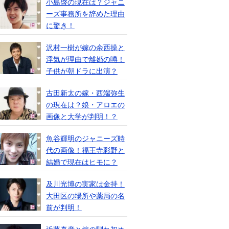
小島啓の現在は？ジャニ
ーズ事務所を辞めた理由
に驚き！
沢村一樹が嫁の余西操と
浮気が理由で離婚の噂！
子供が朝ドラに出演？
古田新太の嫁・西端弥生
の現在は？娘・アロエの
画像と大学が判明！？
魚谷輝明のジャニーズ時
代の画像！福王寺彩野と
結婚で現在はヒモに？
及川光博の実家は金持！
大田区の場所や薬局の名
前が判明！