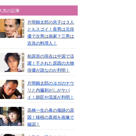
人気の記事
片岡鶴太郎の息子は３人
ともスゴイ！長男は元俳
優で次男は画家？三男は
吉兆の料理人！
柏原崇の現在は中国で活
躍！干された原因の大物
俳優が誰なのか判明！
片岡鶴太郎のヨガのナウ
リと内臓剥がしがヤバ
イ！師匠や流派が判明！
高橋一生の鼻の傷跡の原
因！移植の真相を画像で
確認！