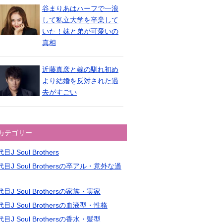
谷まりあはハーフで一浪
して私立大学を卒業して
いた！妹と弟が可愛いの
真相
近藤真彦と嫁の馴れ初め
より結婚を反対された過
去がすごい
カテゴリー
目J Soul Brothers
目J Soul Brothersの卒アル・意外な過
目J Soul Brothersの家族・実家
目J Soul Brothersの血液型・性格
目J Soul Brothersの香水・髪型