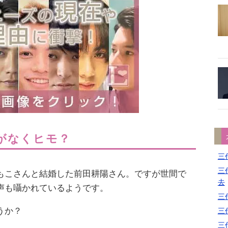
がなくヒモ？
三代
三代
もこさんと結婚した前田耕陽さん。ですが世間で
去
声も囁かれているようです。
三代
うか？
三代
三代