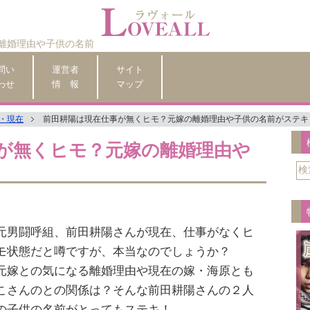
離婚理由や子供の名前
問い
運営者
サイト
わせ
情 報
マップ
・現在
前田耕陽は現在仕事が無くヒモ？元嫁の離婚理由や子供の名前がステキ
が無くヒモ？元嫁の離婚理由や
元男闘呼組、前田耕陽さんが現在、仕事がなくヒ
モ状態だと噂ですが、本当なのでしょうか？
元嫁との気になる離婚理由や現在の嫁・海原とも
こさんのとの関係は？そんな前田耕陽さんの２人
の子供の名前がとってもステキ！