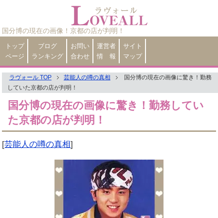
国分博の現在の画像！京都の店が判明！
トップ
ブログ
お問い
運営者
サイト
ページ
ランキング
合わせ
情 報
マップ
ラヴォール TOP
芸能人の噂の真相
国分博の現在の画像に驚き！勤務
していた京都の店が判明！
国分博の現在の画像に驚き！勤務してい
た京都の店が判明！
[
芸能人の噂の真相
]