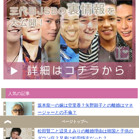
人気の記事
坂本龍一の嫁は空里香？矢野顕子との離婚はマネ
ージャーとの不倫？
ページトップへ
松田賢二と辺見えみりの離婚理由は韓国と子供の
ダウン症？兄弟は松田悟志だった？