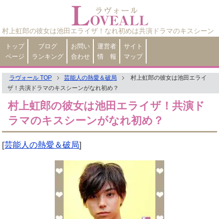
村上虹郎の彼女は池田エライザ！なれ初めは共演ドラマのキスシーン
トップ
ブログ
お問い
運営者
サイト
ページ
ランキング
合わせ
情 報
マップ
ラヴォール TOP
芸能人の熱愛＆破局
村上虹郎の彼女は池田エライ
ザ！共演ドラマのキスシーンがなれ初め？
村上虹郎の彼女は池田エライザ！共演ド
ラマのキスシーンがなれ初め？
[
芸能人の熱愛＆破局
]