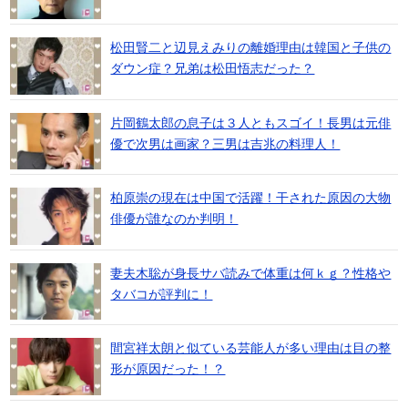
松田賢二と辺見えみりの離婚理由は韓国と子供の
ダウン症？兄弟は松田悟志だった？
片岡鶴太郎の息子は３人ともスゴイ！長男は元俳
優で次男は画家？三男は吉兆の料理人！
柏原崇の現在は中国で活躍！干された原因の大物
俳優が誰なのか判明！
妻夫木聡が身長サバ読みで体重は何ｋｇ？性格や
タバコが評判に！
間宮祥太朗と似ている芸能人が多い理由は目の整
形が原因だった！？