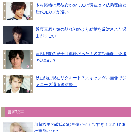
木村拓哉の元彼女かおりんの現在は？破局理由と
歴代元カノが凄い
近藤真彦と嫁の馴れ初めより結婚を反対された過
去がすごい
河相我聞の息子は俳優だった！名前や画像、今後
の活動は？
秋山純は現在リクルート？スキャンダル画像でジ
ャニーズ退所後結婚！
最新記事
加藤紗里の彼氏の顔画像がイカツすぎ！元詐欺師
の実態とは？