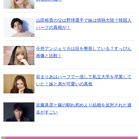
山田裕貴の父は野球選手で妹は情熱大陸？韓国人
ハーフの真相が！
今井アンジェリカは目を整形している？すっぴん
画像と比較！
谷まりあはハーフで一浪して私立大学を卒業して
いた！妹と弟が可愛いの真相
近藤真彦と嫁の馴れ初めより結婚を反対された過
去がすごい