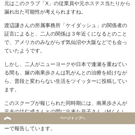
元はこのクラブ「X」の従業員や元ホステス当たりから
漏れ出た可能性が考えられますね。
渡辺謙さんの所属事務所「ケイダッシュ」の関係者の
証言によると、二人の関係は３年近くになるとのこと
で、アメリカのみながらず気仙沼や大阪などでも会っ
ていたようです。
しかし、二人がニューヨークや日本で逢瀬を重ねてい
る間も、嫁の南果歩さんは乳がんとの治療を続けなが
ら、普段と変わらない生活をツイッターに投稿してい
ます。
このスクープが報じられた同時期には、南果歩さんが
元夫の辻仁成さんとの間に出来た息子さん（Mくん）
ページトップへ
に会いに、サンフランシスコに到着した事をツイッタ
ーで報告しています。