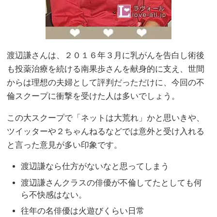
渡辺謙さんは、２０１６年３月に乳がんを告白し術後
も投薬治療を続ける南果歩さんを献身的に支え、世間
からは理想の夫婦として評判だっただけに、今回の不
倫スクープに衝撃を受けた人は多いでしょう。
この大スクープで「ネットは大荒れ」かと思いきや、
ツイッターや２ちゃんねるなどでは意外と受け入れる
と言った意見が多い印象です。
渡辺謙なら仕方がないなと思ってしまう
渡辺謙さんクラスの俳優が不倫してたとしても何
ら不快感はない。
往年の名俳優は火遊びくらい日常