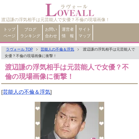
渡辺謙の浮気相手は元芸能人で女優？不倫の現場画像！
トップ
ブログ
お問い
運営者
サイト
ページ
ランキング
合わせ
情 報
マップ
ラヴォール TOP
芸能人の不倫＆浮気
渡辺謙の浮気相手は元芸能人で
女優？不倫の現場画像に衝撃！
渡辺謙の浮気相手は元芸能人で女優？不
倫の現場画像に衝撃！
[
芸能人の不倫＆浮気
]