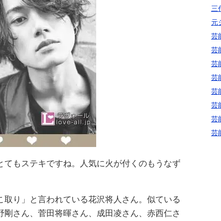
三代
元
芸
芸
芸
芸
芸
芸
芸
芸
とてもステキですね。人気に火が付くのもうなず
こ取り」と言われている花沢将人さん。似ている
野剛さん、菅田将暉さん、成田凌さん、赤西仁さ