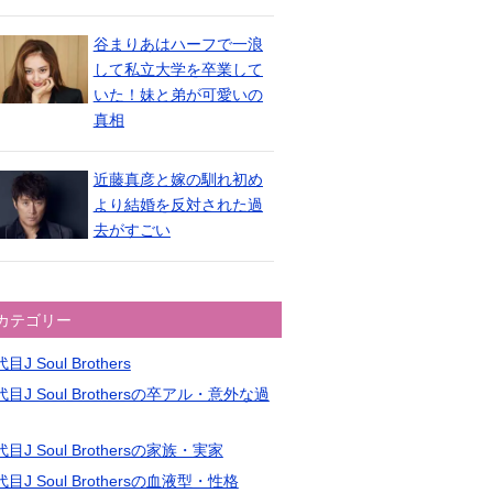
谷まりあはハーフで一浪
して私立大学を卒業して
いた！妹と弟が可愛いの
真相
近藤真彦と嫁の馴れ初め
より結婚を反対された過
去がすごい
カテゴリー
目J Soul Brothers
目J Soul Brothersの卒アル・意外な過
目J Soul Brothersの家族・実家
目J Soul Brothersの血液型・性格