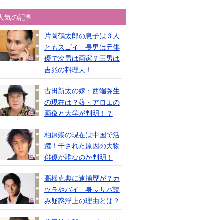
人気の記事
片岡鶴太郎の息子は３人
ともスゴイ！長男は元俳
優で次男は画家？三男は
吉兆の料理人！
古田新太の嫁・西端弥生
の現在は？娘・アロエの
画像と大学が判明！？
柏原崇の現在は中国で活
躍！干された原因の大物
俳優が誰なのか判明！
高橋克典に逮捕歴が？カ
ツラやバイ・身長サバ読
み疑惑浮上の理由とは？