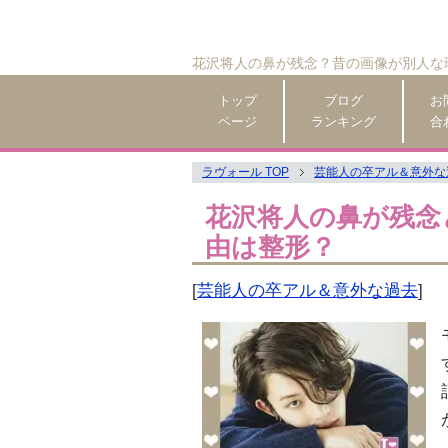
花沢将人の鼻が残念？昔の画像が別人な
トップ
ブログ
お
ページ
ランキング
合
ラヴォール TOP
芸能人の卒アル＆意外な
花沢将人の鼻が残念
由は整形？
[
芸能人の卒アル＆意外な過去
]