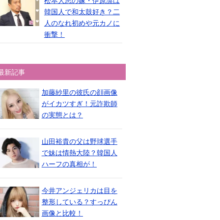
松本人志の嫁・伊原凛は
韓国人で和太鼓好き？二
人のなれ初めや元カノに
衝撃！
最新記事
加藤紗里の彼氏の顔画像
がイカツすぎ！元詐欺師
の実態とは？
山田裕貴の父は野球選手
で妹は情熱大陸？韓国人
ハーフの真相が！
今井アンジェリカは目を
整形している？すっぴん
画像と比較！