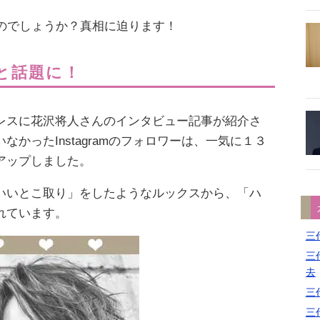
るのでしょうか？真相に迫ります！
と話題に！
レスに花沢将人さんのインタビュー記事が紹介さ
かったInstagramのフォロワーは、一気に１３
アップしました。
いいとこ取り」をしたようなルックスから、「ハ
れています。
三代
三代
去
三代
三代