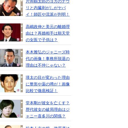
片岡鶴太郎のヨガのナウ
リと内臓剥がしがヤバ
イ！師匠や流派が判明！
高嶋政伸と美元の離婚理
由は？再婚相手は順天堂
の女医で子供は？
本木雅弘のジャニーズ時
代の画像！事務所脱退の
理由は不仲じゃない？
瑛太の目が変わった理由
に整形や薬の噂が！画像
比較で徹底検証！
堂本剛が彼女を亡くす？
歴代彼女の破局理由はジ
ャニー喜多川の関係？