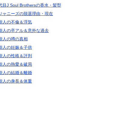
目J Soul Brothersの香水・髪型
ジャニーズの脱退理由・現在
能人の不倫＆浮気
能人の卒アル＆意外な過去
能人の噂の真相
能人の妊娠＆子供
能人の性格＆評判
能人の熱愛＆破局
能人の結婚＆離婚
能人の身長＆体重