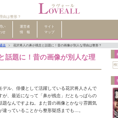
理由は整形？
問い
運営者
サイト
わせ
情 報
マップ
過去
花沢将人の鼻が残念と話題に！昔の画像が別人な理由は整形？
と話題に！昔の画像が別人な理
モデル、俳優として活躍している花沢将人さんで
すが、最近になって「鼻が残念」だともっぱらの
話題なんですよね。また昔の画像とかなり雰囲気
が違っていることから整形疑惑までも…。