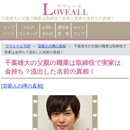
千葉雄大の父親の職業は取締役？名前と実家が金持ちの真相！
トップ
ブログ
お問い
運営者
サイト
ページ
ランキング
合わせ
情 報
マップ
ラヴォール TOP
芸能人の噂の真相
千葉雄大の父親の職業は取締役で
実家は金持ち？流出した名前の真相！
千葉雄大の父親の職業は取締役で実家は
金持ち？流出した名前の真相！
[
芸能人の噂の真相
]