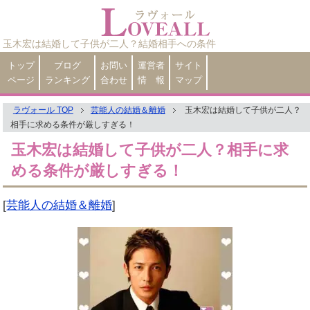
玉木宏は結婚して子供が二人？結婚相手への条件
トップ
ブログ
お問い
運営者
サイト
ページ
ランキング
合わせ
情 報
マップ
ラヴォール TOP
芸能人の結婚＆離婚
玉木宏は結婚して子供が二人？
相手に求める条件が厳しすぎる！
玉木宏は結婚して子供が二人？相手に求
める条件が厳しすぎる！
[
芸能人の結婚＆離婚
]