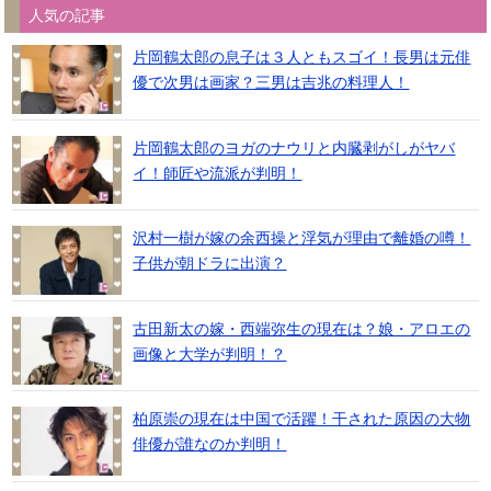
人気の記事
片岡鶴太郎の息子は３人ともスゴイ！長男は元俳
優で次男は画家？三男は吉兆の料理人！
片岡鶴太郎のヨガのナウリと内臓剥がしがヤバ
イ！師匠や流派が判明！
沢村一樹が嫁の余西操と浮気が理由で離婚の噂！
子供が朝ドラに出演？
古田新太の嫁・西端弥生の現在は？娘・アロエの
画像と大学が判明！？
柏原崇の現在は中国で活躍！干された原因の大物
俳優が誰なのか判明！