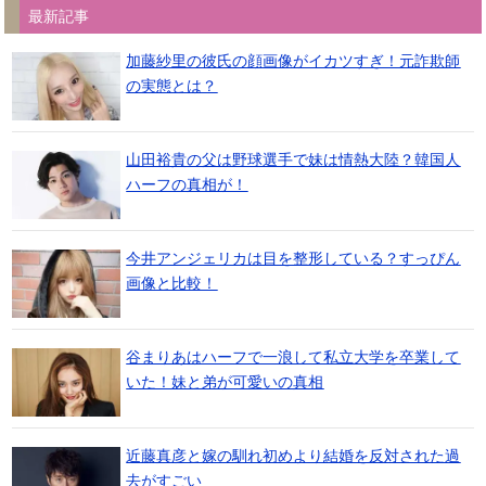
最新記事
加藤紗里の彼氏の顔画像がイカツすぎ！元詐欺師
の実態とは？
山田裕貴の父は野球選手で妹は情熱大陸？韓国人
ハーフの真相が！
今井アンジェリカは目を整形している？すっぴん
画像と比較！
谷まりあはハーフで一浪して私立大学を卒業して
いた！妹と弟が可愛いの真相
近藤真彦と嫁の馴れ初めより結婚を反対された過
去がすごい