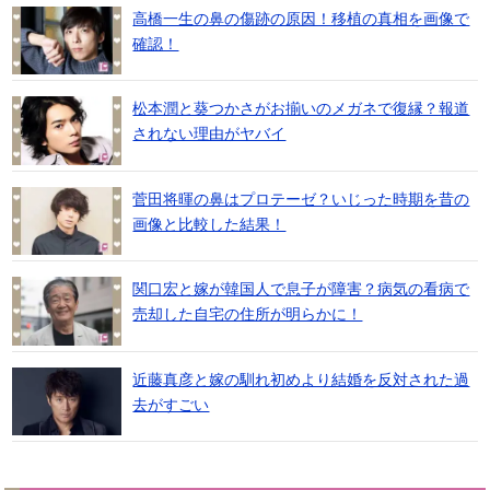
高橋一生の鼻の傷跡の原因！移植の真相を画像で
確認！
松本潤と葵つかさがお揃いのメガネで復縁？報道
されない理由がヤバイ
菅田将暉の鼻はプロテーゼ？いじった時期を昔の
画像と比較した結果！
関口宏と嫁が韓国人で息子が障害？病気の看病で
売却した自宅の住所が明らかに！
近藤真彦と嫁の馴れ初めより結婚を反対された過
去がすごい