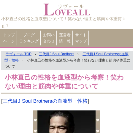
小林直己の性格と血液型について！笑わない理由と筋肉や体重何ｋ
ｇ？
トップ
ブログ
お問い
運営者
サイト
ページ
ランキング
合わせ
情 報
マップ
ラヴォール TOP
三代目J Soul Brothers
三代目J Soul Brothersの血液
型・性格
小林直己の性格を血液型から考察！笑わない理由と筋肉や体重に
ついて
小林直己の性格を血液型から考察！笑わ
ない理由と筋肉や体重について
[
三代目J Soul Brothersの血液型・性格
]