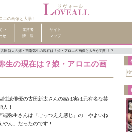
ロエの画像と大学！
問い
運営者
サイト
わせ
情 報
マップ
古田新太の嫁・西端弥生の現在は？娘・アロエの画像と大学が判明！？
弥生の現在は？娘・アロエの画
個性派俳優の古田新太さんの嫁は実は元有名な芸
能人！
西端弥生さんは『ごっつええ感じ』の「やよいね
えやん」だったのです！