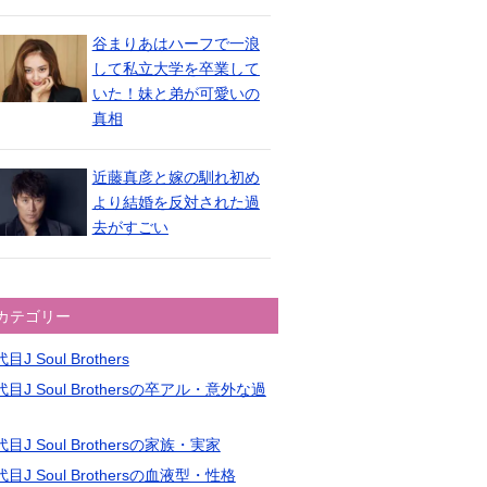
谷まりあはハーフで一浪
して私立大学を卒業して
いた！妹と弟が可愛いの
真相
近藤真彦と嫁の馴れ初め
より結婚を反対された過
去がすごい
カテゴリー
目J Soul Brothers
目J Soul Brothersの卒アル・意外な過
目J Soul Brothersの家族・実家
目J Soul Brothersの血液型・性格