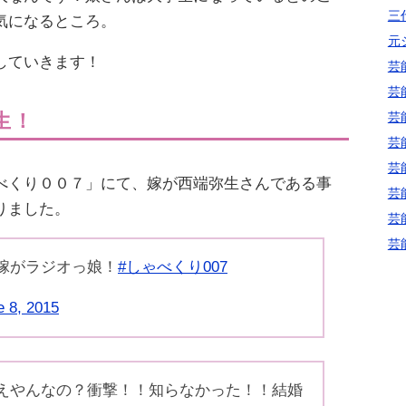
三代
気になるところ。
元
していきます！
芸
芸
芸
生！
芸
芸
べくり００７」にて、嫁が西端弥生さんである事
芸
りました。
芸
芸
嫁がラジオっ娘！
#しゃべくり007
e 8, 2015
えやんなの？衝撃！！知らなかった！！結婚