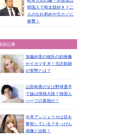
松本人志の嫁・伊原凛は
韓国人で和太鼓好き？二
人のなれ初めや元カノに
衝撃！
最新記事
加藤紗里の彼氏の顔画像
がイカツすぎ！元詐欺師
の実態とは？
山田裕貴の父は野球選手
で妹は情熱大陸？韓国人
ハーフの真相が！
今井アンジェリカは目を
整形している？すっぴん
画像と比較！