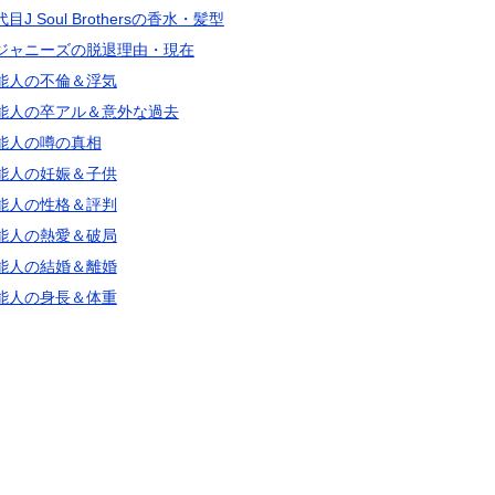
目J Soul Brothersの香水・髪型
ジャニーズの脱退理由・現在
能人の不倫＆浮気
能人の卒アル＆意外な過去
能人の噂の真相
能人の妊娠＆子供
能人の性格＆評判
能人の熱愛＆破局
能人の結婚＆離婚
能人の身長＆体重