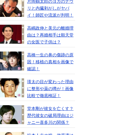
片岡鶴太郎のヨガのナウ
リと内臓剥がしがヤバ
イ！師匠や流派が判明！
高嶋政伸と美元の離婚理
由は？再婚相手は順天堂
の女医で子供は？
高橋一生の鼻の傷跡の原
因！移植の真相を画像で
確認！
瑛太の目が変わった理由
に整形や薬の噂が！画像
比較で徹底検証！
堂本剛が彼女を亡くす？
歴代彼女の破局理由はジ
ャニー喜多川の関係？