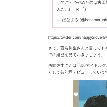
してごっつやめたのは古田
んだ…(´・ω・`)
— ばなまる (@banamarunb
https://twitter.com/happy2love
さて、西端弥生さんと言っても
での経歴を見ていきましょう。
西端弥生さんは元DJアイドルグルー
として芸能界デビューしていま