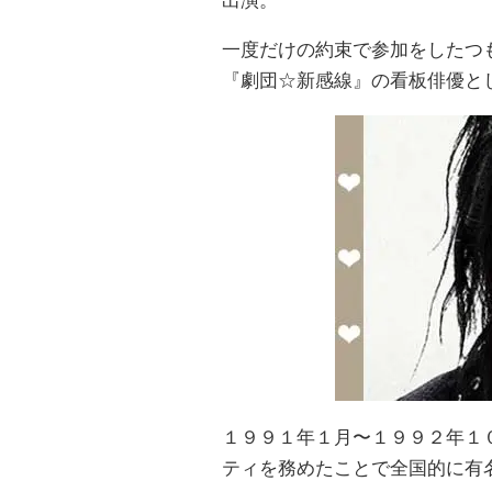
出演。
一度だけの約束で参加をしたつ
『劇団☆新感線』の看板俳優と
１９９１年１月〜１９９２年１
ティを務めたことで全国的に有