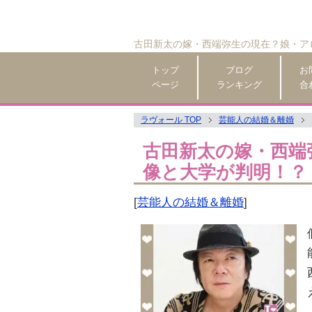
古田新太の嫁・西端弥生の現在？娘・ア
トップ
ブログ
お
ページ
ランキング
合
ラヴォール TOP
芸能人の結婚＆離婚
古田新太の嫁・西端
像と大学が判明！？
[
芸能人の結婚＆離婚
]