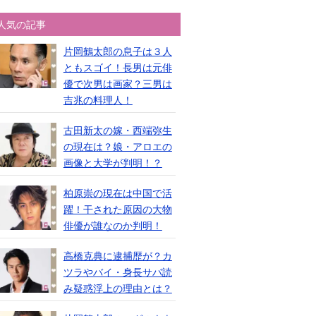
人気の記事
片岡鶴太郎の息子は３人
ともスゴイ！長男は元俳
優で次男は画家？三男は
吉兆の料理人！
古田新太の嫁・西端弥生
の現在は？娘・アロエの
画像と大学が判明！？
柏原崇の現在は中国で活
躍！干された原因の大物
俳優が誰なのか判明！
高橋克典に逮捕歴が？カ
ツラやバイ・身長サバ読
み疑惑浮上の理由とは？