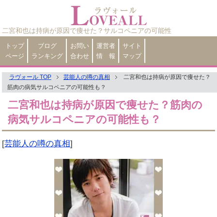
二宮和也は持病が原因で痩せた？サルコペニアの可能性
トップ
ブログ
お問い
運営者
サイト
ページ
ランキング
合わせ
情 報
マップ
ラヴォール TOP
芸能人の噂の真相
二宮和也は持病が原因で痩せた？
筋肉の病気サルコペニアの可能性も？
二宮和也は持病が原因で痩せた？筋肉の
病気サルコペニアの可能性も？
[
芸能人の噂の真相
]