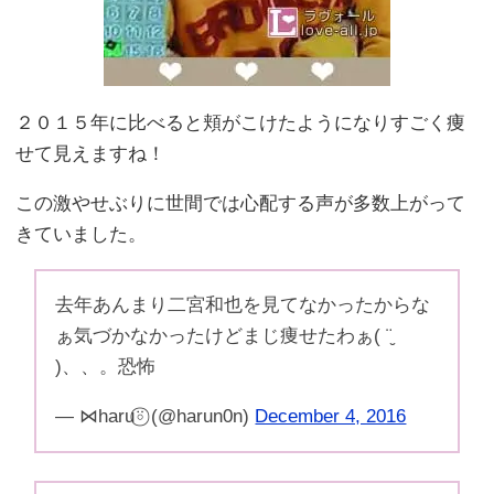
２０１５年に比べると頬がこけたようになりすごく痩
せて見えますね！
この激やせぶりに世間では心配する声が多数上がって
きていました。
去年あんまり二宮和也を見てなかったからな
ぁ気づかなかったけどまじ痩せたわぁ( ¨̮
)、、。恐怖
— ⋈haru⍤⃝ (@harun0n)
December 4, 2016