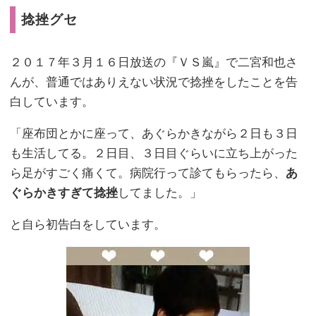
捻挫グセ
２０１７年３月１６日放送の『ＶＳ嵐』で二宮和也さ
んが、普通ではありえない状況で捻挫をしたことを告
白しています。
「座布団とかに座って、あぐらかきながら２日も３日
も生活してる。２日目、３日目ぐらいに立ち上がった
ら足がすごく痛くて。病院行って診てもらったら、
あ
ぐらかきすぎて捻挫
してました。」
と自ら初告白をしています。