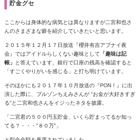
貯金グセ
ここからは身体的な病気とは異なりますが二宮和也さ
んのさまざまな癖を紹介していきたいと思います。
２０１５年１２月１７日放送『櫻井有吉アブナイ夜
会』ではアイドルらしくない趣味として
「趣味は記
帳」
と答えています。銀行で口座の残高を確認すると
「すごくやりがいを感じる」と打ち明けています。
そのほかにも２０１７年１０月放送の『PON！』に出
演した際に、ブルゾンちえみさんが “お金が大好きすぎ
る”と二宮和也さんをイジったネタを披露。
「二宮君の５００円玉貯金、いくら貯まってるか知っ
てる？・・・”８０万”」
と貯金金額を暴露されていました。