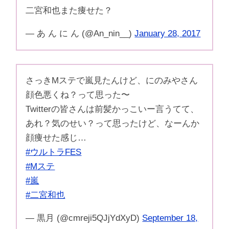
二宮和也また痩せた？
— ‍あ ん に ん (@An_nin__)
January 28, 2017
さっきMステで嵐見たんけど、にのみやさん
顔色悪くね？って思った〜
Twitterの皆さんは前髪かっこいー言うてて、
あれ？気のせい？って思ったけど、なーんか
顔痩せた感じ…
#ウルトラFES
#Mステ
#嵐
#二宮和也
— 黒月 (@cmreji5QJjYdXyD)
September 18,