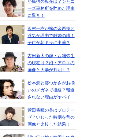
小島啓の現在は？ジャニ
ーズ事務所を辞めた理由
に驚き！
沢村一樹が嫁の余西操と
浮気が理由で離婚の噂！
子供が朝ドラに出演？
古田新太の嫁・西端弥生
の現在は？娘・アロエの
画像と大学が判明！？
松本潤と葵つかさがお揃
いのメガネで復縁？報道
されない理由がヤバイ
菅田将暉の鼻はプロテー
ゼ？いじった時期を昔の
画像と比較した結果！