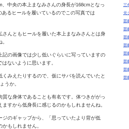
m、中央の本上まなみさんの身長が168cmとなっ
三代
さのあるヒールを履いているのでこの写真では
元
。
芸
芸
弘さんともヒールを履いた本上まなみさんとは身
芸
ね。
芸
芸
上記の画像では少し低いぐらいに写っていますの
芸
嘘ではないように思います。
芸
低くみえたりするので、仮にサバを読んでいたと
芸
しょうか。
肉質な身体であることも有名です。体つきががっ
えますから低身長に感じるのかもしれませんね。
ージのギャップから、「思っていたより背が低
のかもしれません。