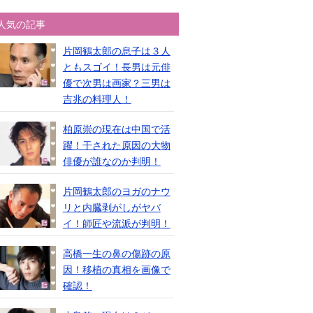
人気の記事
片岡鶴太郎の息子は３人
ともスゴイ！長男は元俳
優で次男は画家？三男は
吉兆の料理人！
柏原崇の現在は中国で活
躍！干された原因の大物
俳優が誰なのか判明！
片岡鶴太郎のヨガのナウ
リと内臓剥がしがヤバ
イ！師匠や流派が判明！
高橋一生の鼻の傷跡の原
因！移植の真相を画像で
確認！