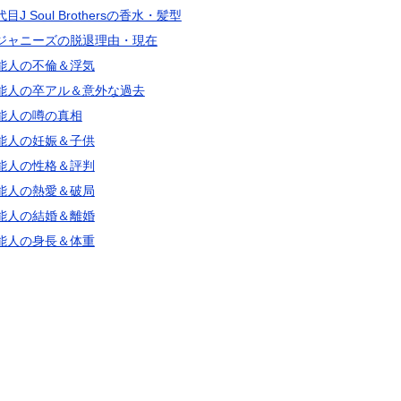
目J Soul Brothersの香水・髪型
ジャニーズの脱退理由・現在
能人の不倫＆浮気
能人の卒アル＆意外な過去
能人の噂の真相
能人の妊娠＆子供
能人の性格＆評判
能人の熱愛＆破局
能人の結婚＆離婚
能人の身長＆体重