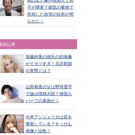
関口宏と嫁が韓国人で息
子が障害？病気の看病で
売却した自宅の住所が明
らかに！
最新記事
加藤紗里の彼氏の顔画像
がイカツすぎ！元詐欺師
の実態とは？
山田裕貴の父は野球選手
で妹は情熱大陸？韓国人
ハーフの真相が！
今井アンジェリカは目を
整形している？すっぴん
画像と比較！