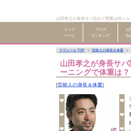
山田孝之が身長サバ読みで実際は何ｃｍ
トップ
ブログ
お
ページ
ランキング
合
ラヴォール TOP
芸能人の身長＆体重
山田孝之が身長サバ
ーニングで体重は？
[
芸能人の身長＆体重
]