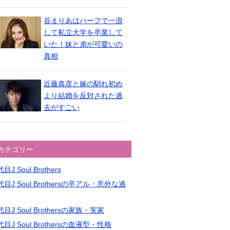
谷まりあはハーフで一浪
して私立大学を卒業して
いた！妹と弟が可愛いの
真相
近藤真彦と嫁の馴れ初め
より結婚を反対された過
去がすごい
カテゴリー
目J Soul Brothers
目J Soul Brothersの卒アル・意外な過
目J Soul Brothersの家族・実家
目J Soul Brothersの血液型・性格