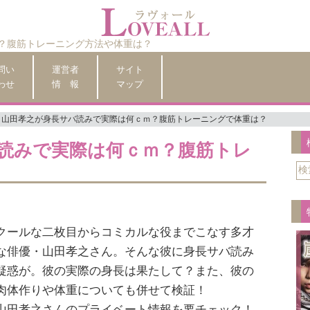
？腹筋トレーニング方法や体重は？
問い
運営者
サイト
わせ
情 報
マップ
山田孝之が身長サバ読みで実際は何ｃｍ？腹筋トレーニングで体重は？
読みで実際は何ｃｍ？腹筋トレ
クールな二枚目からコミカルな役までこなす多才
な俳優・山田孝之さん。そんな彼に身長サバ読み
疑惑が。彼の実際の身長は果たして？また、彼の
肉体作りや体重についても併せて検証！
山田孝之さんのプライベート情報を要チェック！