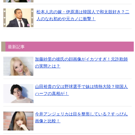
松本人志の嫁・伊原凛は韓国人で和太鼓好き？二
人のなれ初めや元カノに衝撃！
最新記事
加藤紗里の彼氏の顔画像がイカツすぎ！元詐欺師
の実態とは？
山田裕貴の父は野球選手で妹は情熱大陸？韓国人
ハーフの真相が！
今井アンジェリカは目を整形している？すっぴん
画像と比較！