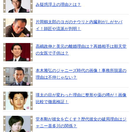
み疑惑浮上の理由とは？
片岡鶴太郎のヨガのナウリと内臓剥がしがヤバ
イ！師匠や流派が判明！
高嶋政伸と美元の離婚理由は？再婚相手は順天堂
の女医で子供は？
本木雅弘のジャニーズ時代の画像！事務所脱退の
理由は不仲じゃない？
瑛太の目が変わった理由に整形や薬の噂が！画像
比較で徹底検証！
堂本剛が彼女を亡くす？歴代彼女の破局理由はジ
ャニー喜多川の関係？