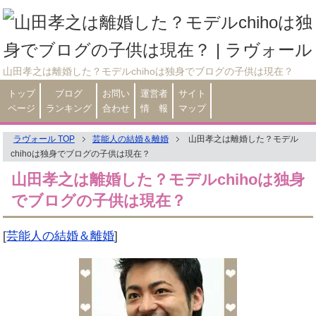
山田孝之は離婚した？モデルchihoは独身でブログの子供は現在？
トップ
ブログ
お問い
運営者
サイト
ページ
ランキング
合わせ
情 報
マップ
ラヴォール TOP
芸能人の結婚＆離婚
山田孝之は離婚した？モデル
chihoは独身でブログの子供は現在？
山田孝之は離婚した？モデルchihoは独身
でブログの子供は現在？
[
芸能人の結婚＆離婚
]