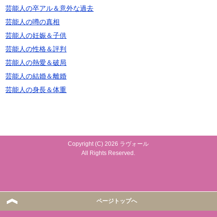
芸能人の卒アル＆意外な過去
芸能人の噂の真相
芸能人の妊娠＆子供
芸能人の性格＆評判
芸能人の熱愛＆破局
芸能人の結婚＆離婚
芸能人の身長＆体重
Copyright (C) 2026 ラヴォール
All Rights Reserved.
ページトップへ