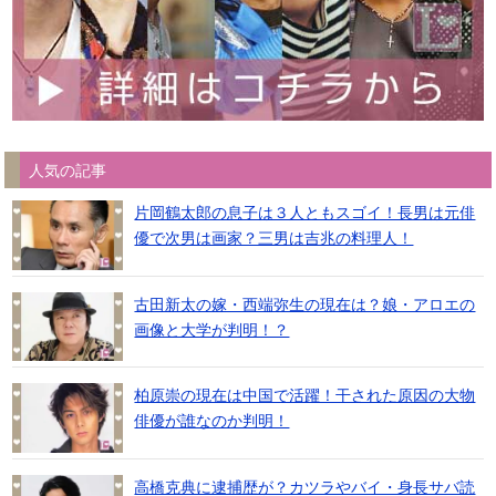
人気の記事
片岡鶴太郎の息子は３人ともスゴイ！長男は元俳
優で次男は画家？三男は吉兆の料理人！
古田新太の嫁・西端弥生の現在は？娘・アロエの
画像と大学が判明！？
柏原崇の現在は中国で活躍！干された原因の大物
俳優が誰なのか判明！
高橋克典に逮捕歴が？カツラやバイ・身長サバ読