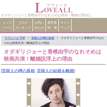
オダギリジョーと香椎由宇のなれそめは映画！離婚の理由は
トップ
ブログ
お問い
運営者
サイト
ページ
ランキング
合わせ
情 報
マップ
ラヴォール TOP
芸能人の噂の真相
オダギリジョーと香椎由宇のなれ
そめは映画共演！離婚説浮上の理由
オダギリジョーと香椎由宇のなれそめは
映画共演！離婚説浮上の理由
[
芸能人の噂の真相
,
芸能人の結婚＆離婚
]