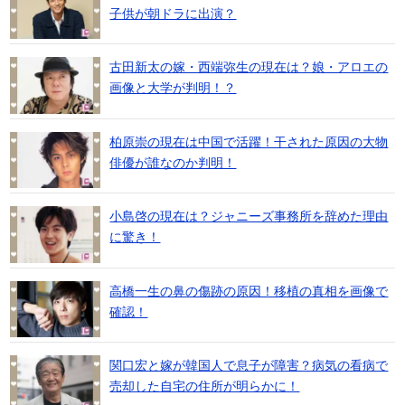
子供が朝ドラに出演？
古田新太の嫁・西端弥生の現在は？娘・アロエの
画像と大学が判明！？
柏原崇の現在は中国で活躍！干された原因の大物
俳優が誰なのか判明！
小島啓の現在は？ジャニーズ事務所を辞めた理由
に驚き！
高橋一生の鼻の傷跡の原因！移植の真相を画像で
確認！
関口宏と嫁が韓国人で息子が障害？病気の看病で
売却した自宅の住所が明らかに！