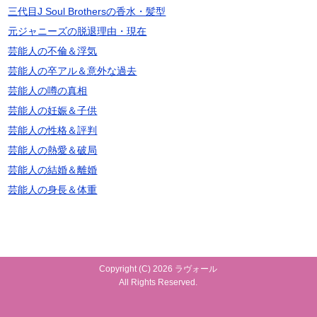
三代目J Soul Brothersの香水・髪型
元ジャニーズの脱退理由・現在
芸能人の不倫＆浮気
芸能人の卒アル＆意外な過去
芸能人の噂の真相
芸能人の妊娠＆子供
芸能人の性格＆評判
芸能人の熱愛＆破局
芸能人の結婚＆離婚
芸能人の身長＆体重
Copyright (C) 2026 ラヴォール
All Rights Reserved.