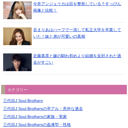
今井アンジェリカは目を整形している？すっぴん
画像と比較！
谷まりあはハーフで一浪して私立大学を卒業して
いた！妹と弟が可愛いの真相
近藤真彦と嫁の馴れ初めより結婚を反対された過
去がすごい
カテゴリー
三代目J Soul Brothers
三代目J Soul Brothersの卒アル・意外な過去
三代目J Soul Brothersの家族・実家
三代目J Soul Brothersの血液型・性格