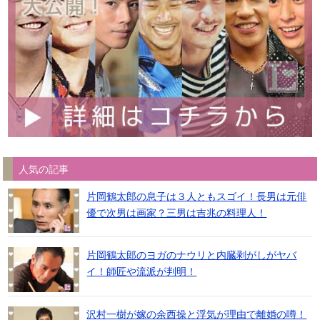
人気の記事
片岡鶴太郎の息子は３人ともスゴイ！長男は元俳
優で次男は画家？三男は吉兆の料理人！
片岡鶴太郎のヨガのナウリと内臓剥がしがヤバ
イ！師匠や流派が判明！
沢村一樹が嫁の余西操と浮気が理由で離婚の噂！