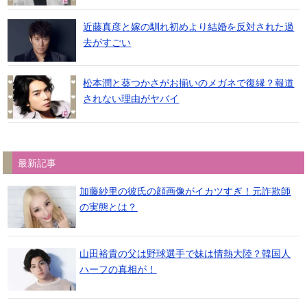
近藤真彦と嫁の馴れ初めより結婚を反対された過
去がすごい
松本潤と葵つかさがお揃いのメガネで復縁？報道
されない理由がヤバイ
最新記事
加藤紗里の彼氏の顔画像がイカツすぎ！元詐欺師
の実態とは？
山田裕貴の父は野球選手で妹は情熱大陸？韓国人
ハーフの真相が！