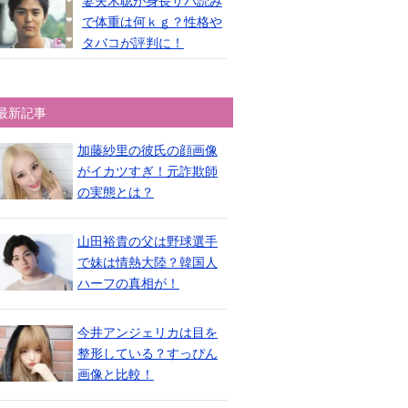
妻夫木聡が身長サバ読み
で体重は何ｋｇ？性格や
タバコが評判に！
最新記事
加藤紗里の彼氏の顔画像
がイカツすぎ！元詐欺師
の実態とは？
山田裕貴の父は野球選手
で妹は情熱大陸？韓国人
ハーフの真相が！
今井アンジェリカは目を
整形している？すっぴん
画像と比較！