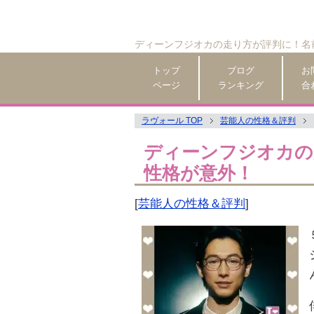
ディーンフジオカの走り方が評判に！名
トップ
ブログ
お
ページ
ランキング
合
ラヴォール TOP
芸能人の性格＆評判
ディーンフジオカの
性格が意外！
[
芸能人の性格＆評判
]