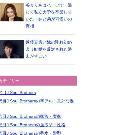
谷まりあはハーフで一浪
して私立大学を卒業して
いた！妹と弟が可愛いの
真相
近藤真彦と嫁の馴れ初め
より結婚を反対された過
去がすごい
カテゴリー
目J Soul Brothers
目J Soul Brothersの卒アル・意外な過
目J Soul Brothersの家族・実家
目J Soul Brothersの血液型・性格
目J Soul Brothersの香水・髪型