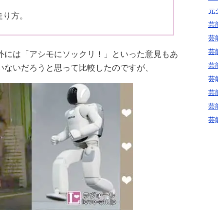
元
走り方。
芸
芸
芸
外には「アシモにソックリ！」といった意見もあ
芸
いないだろうと思って比較したのですが、
芸
芸
芸
芸