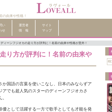
前の由来や性格！
問い
運営者
サイト
わせ
情 報
マップ
ディーンフジオカの走り方が評判に！名前の由来や性格が意外！
走り方が評判に！名前の由来や
５か国語の言葉を使いこなし、日本のみならずア
ジアでも超人気のスターのディーンフジオカさ
ん。
俳優として活躍する一方で歌手としても才能を発