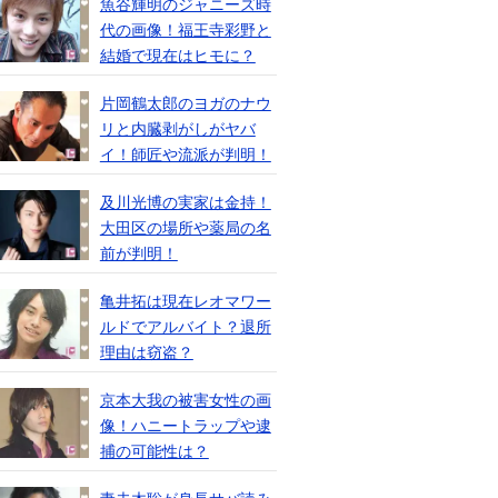
魚谷輝明のジャニーズ時
代の画像！福王寺彩野と
結婚で現在はヒモに？
片岡鶴太郎のヨガのナウ
リと内臓剥がしがヤバ
イ！師匠や流派が判明！
及川光博の実家は金持！
大田区の場所や薬局の名
前が判明！
亀井拓は現在レオマワー
ルドでアルバイト？退所
理由は窃盗？
京本大我の被害女性の画
像！ハニートラップや逮
捕の可能性は？