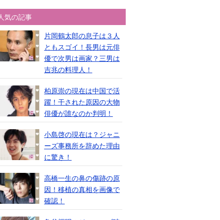
人気の記事
片岡鶴太郎の息子は３人
ともスゴイ！長男は元俳
優で次男は画家？三男は
吉兆の料理人！
柏原崇の現在は中国で活
躍！干された原因の大物
俳優が誰なのか判明！
小島啓の現在は？ジャニ
ーズ事務所を辞めた理由
に驚き！
高橋一生の鼻の傷跡の原
因！移植の真相を画像で
確認！