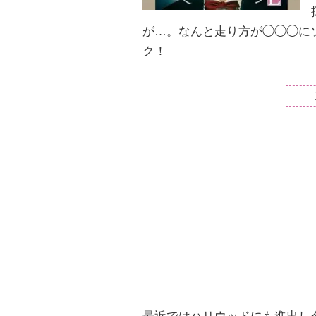
が…。なんと走り方が◯◯◯に
ク！