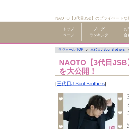
NAOTO【3代目JSB】のプライベート
トップ
ブログ
お
ページ
ランキング
合
ラヴォール TOP
三代目J Soul Brothers
NAOTO【3代目J
を大公開！
[
三代目J Soul Brothers
]