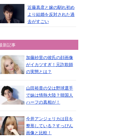
近藤真彦と嫁の馴れ初め
より結婚を反対された過
去がすごい
最新記事
加藤紗里の彼氏の顔画像
がイカツすぎ！元詐欺師
の実態とは？
山田裕貴の父は野球選手
で妹は情熱大陸？韓国人
ハーフの真相が！
今井アンジェリカは目を
整形している？すっぴん
画像と比較！