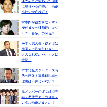
瑛太の目が変わった理由
に整形や薬の噂が！画像
比較で徹底検証！
堂本剛が彼女を亡くす？
歴代彼女の破局理由はジ
ャニー喜多川の関係？
松本人志の嫁・伊原凛は
韓国人で和太鼓好き？二
人のなれ初めや元カノに
衝撃！
本木雅弘のジャニーズ時
代の画像！事務所脱退の
理由は不仲じゃない？
嵐メンバーの彼女は現在
誰？歴代元カノやスキャ
ンダル画像総まとめ！