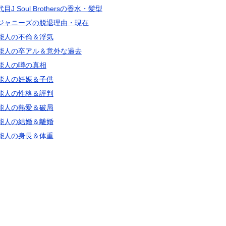
目J Soul Brothersの香水・髪型
ジャニーズの脱退理由・現在
能人の不倫＆浮気
能人の卒アル＆意外な過去
能人の噂の真相
能人の妊娠＆子供
能人の性格＆評判
能人の熱愛＆破局
能人の結婚＆離婚
能人の身長＆体重