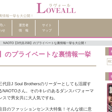
な裏情報一挙を大公開！
問い
運営者
サイト
わせ
情 報
マップ
NAOTO【3代目JSB】のプライベートな裏情報一挙を大公開！
SB】のプライベートな裏情報一挙
三代目J Soul Brothersのリーダーとしても活躍す
るNAOTOさん。そのキレのあるダンスパフォーマ
ンスで男女共に大人気ですね。
注目のファッションセンス大特集！そんな彼に意