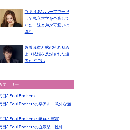
谷まりあはハーフで一浪
して私立大学を卒業して
いた！妹と弟が可愛いの
真相
近藤真彦と嫁の馴れ初め
より結婚を反対された過
去がすごい
カテゴリー
目J Soul Brothers
目J Soul Brothersの卒アル・意外な過
目J Soul Brothersの家族・実家
目J Soul Brothersの血液型・性格