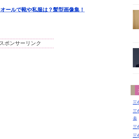
ィオールで靴や私服は？髪型画像集！
スポンサーリンク
三代
三代
去
三代
三代