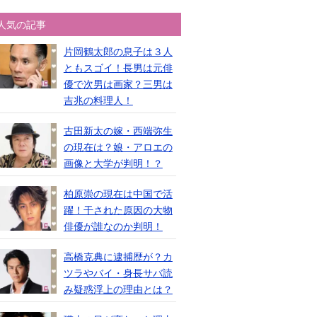
人気の記事
片岡鶴太郎の息子は３人
ともスゴイ！長男は元俳
優で次男は画家？三男は
吉兆の料理人！
古田新太の嫁・西端弥生
の現在は？娘・アロエの
画像と大学が判明！？
柏原崇の現在は中国で活
躍！干された原因の大物
俳優が誰なのか判明！
高橋克典に逮捕歴が？カ
ツラやバイ・身長サバ読
み疑惑浮上の理由とは？