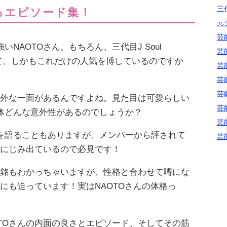
三代
るエピソード集！
元
芸
NAOTOさん。もちろん、三代目J Soul
芸
ていて、しかもこれだけの人気を博しているのですか
芸
芸
芸
意外な一面があるんですよね。見た目は可愛らしい
芸
体どんな意外性があるのでしょうか？
芸
を語ることもありますが、メンバーから評されて
芸
がにじみ出ているので必見です！
の銘もわかっちゃいますが、性格と合わせて噂にな
美にも迫っています！実はNAOTOさんの体格っ
TOさんの内面の良さとエピソード、そしてその筋