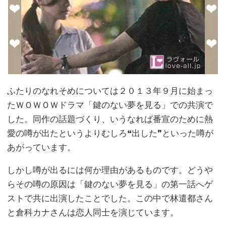
ふたりのなれそめについては２０１３年９月に始まっ
たＷＯＷＯＷドラマ「鍵のない夢を見る」での共演で
した。同作の話題づくり、いうなれば番宣のために熱
愛の噂が出たというよりむしろ❝出した❞といった噂が
あがっています。
しかし噂が出るには何か理由があるものです。どうや
らその噂の原因は「鍵のない夢を見る」の第一話へゲ
ストで共に出演したことでした。この中で林遣都さん
と倉科カナさんは恋人同士を演じています。