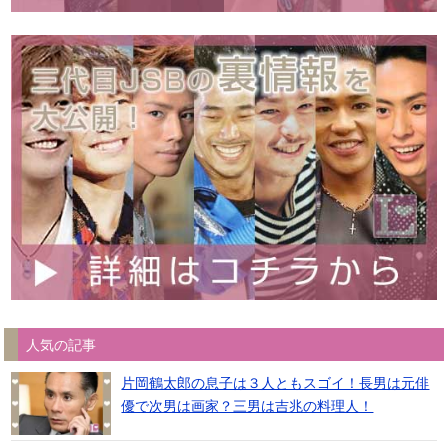
人気の記事
片岡鶴太郎の息子は３人ともスゴイ！長男は元俳
優で次男は画家？三男は吉兆の料理人！