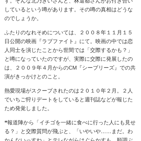
す。そんな北乃きいさんと、林遣都さんがお付き合い
しているという噂があります。その噂の真相はどうな
のでしょうか。
ふたりのなれそめについては、２００８年１１月１５
日公開の映画『ラブファイト』にて。映画の中では恋
人同士を演じたことから世間では「交際するかも？」
と噂になっていたのですが、実際に交際に発展したの
は、２００９年４月からのCM『シーブリーズ』での共
演がきっかけとのこと。
熱愛現場がスクープされたのは２０１０年２月。２人
でいちご狩りデートをしていると週刊誌などが報じた
ため発覚しました。
❝報道陣から「イチゴを一緒に食べに行った人にも見せ
る？」と交際質問が飛ぶと、「いやいや……まだ。わ
かんないっすね」とテレながらはぐらかすも、順調ぶ