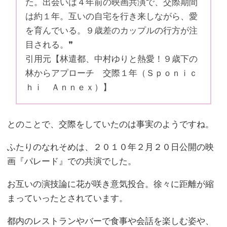
た。出会いは４年前の映画共演で、交際期間
は約１年。互いの自宅を行き来しながら、愛
を育んでいる。９歳差のカップルの行方が注
目される。❞
引用元【林遣都、中村ゆりと熱愛！９歳下の
林からアプローチ 交際１年（Ｓｐｏｎｉｃ
ｈｉ Ａｎｎｅｘ）】
とのことで、交際をしていたのは事実のようですね。
ふたりのなれそめは、２０１０年２月２０日公開の映
画『パレード』での共演でした。
お互いの演技論に花が咲き意気投合。徐々に距離が縮
まっていったとされています。
都内のレストランやバーで食事や会話を楽しむ姿や、