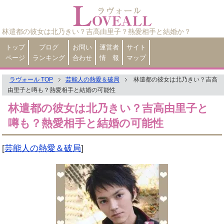
林遣都の彼女は北乃きい？吉高由里子？熱愛相手と結婚か？
トップ
ブログ
お問い
運営者
サイト
ページ
ランキング
合わせ
情 報
マップ
ラヴォール TOP
芸能人の熱愛＆破局
林遣都の彼女は北乃きい？吉高
由里子と噂も？熱愛相手と結婚の可能性
林遣都の彼女は北乃きい？吉高由里子と
噂も？熱愛相手と結婚の可能性
[
芸能人の熱愛＆破局
]