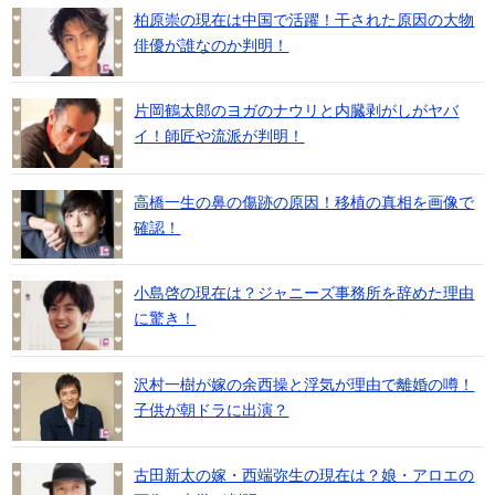
柏原崇の現在は中国で活躍！干された原因の大物
俳優が誰なのか判明！
片岡鶴太郎のヨガのナウリと内臓剥がしがヤバ
イ！師匠や流派が判明！
高橋一生の鼻の傷跡の原因！移植の真相を画像で
確認！
小島啓の現在は？ジャニーズ事務所を辞めた理由
に驚き！
沢村一樹が嫁の余西操と浮気が理由で離婚の噂！
子供が朝ドラに出演？
古田新太の嫁・西端弥生の現在は？娘・アロエの