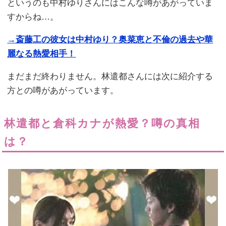
というのも中村ゆりさんにはこんな噂があがっていま
すからね…。
→斎藤工の彼女は中村ゆり？奥菜恵と不倫の過去や華
麗なる熱愛相手！
まだまだ終わりません。林遣都さんには次に紹介する
方との噂があがっています。
林遣都と倉科カナが熱愛？噂の真相
は？