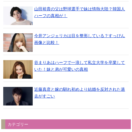
山田裕貴の父は野球選手で妹は情熱大陸？韓国人
ハーフの真相が！
今井アンジェリカは目を整形している？すっぴん
画像と比較！
谷まりあはハーフで一浪して私立大学を卒業して
いた！妹と弟が可愛いの真相
近藤真彦と嫁の馴れ初めより結婚を反対された過
去がすごい
カテゴリー