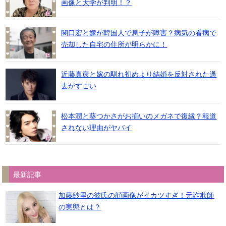
画像と大学が判明！？
関口宏と嫁が韓国人で息子が障害？病気の看病で
売却した自宅の住所が明らかに！
近藤真彦と嫁の馴れ初めより結婚を反対された過
去がすごい
松本潤と葵つかさがお揃いのメガネで復縁？報道
されない理由がヤバイ
最新記事
加藤紗里の彼氏の顔画像がイカツすぎ！元詐欺師
の実態とは？