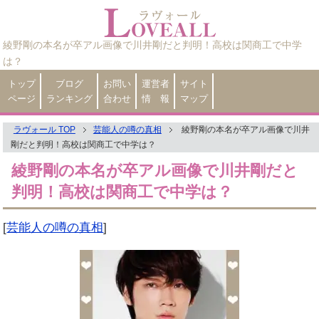
綾野剛の本名が卒アル画像で川井剛だと判明！高校は関商工で中学
は？
トップ
ブログ
お問い
運営者
サイト
ページ
ランキング
合わせ
情 報
マップ
ラヴォール TOP
芸能人の噂の真相
綾野剛の本名が卒アル画像で川井
剛だと判明！高校は関商工で中学は？
綾野剛の本名が卒アル画像で川井剛だと
判明！高校は関商工で中学は？
[
芸能人の噂の真相
]