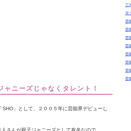
三代
元
芸
芸
芸
芸
芸
芸
芸
芸
ジャニーズじゃなくタレント！
「SHO」として、２００５年に芸能界デビューし
の岡本圭人さんが親子ジャニーズとして有名なので、