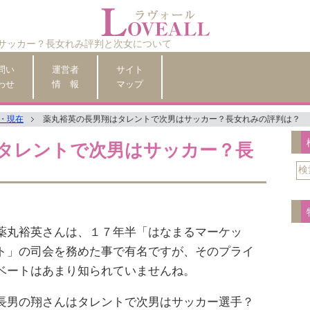
サッカー？長女れみ評判と次女について
問い
運営者
サイト
わせ
情 報
マップ
・現在
薬丸裕英の長男翔はタレントで次男はサッカー？長女れみの評判は？
タレントで次男はサッカー？長
薬丸裕英さんは、１７年半「はなまるマーケッ
ト」の司会を務めた事で有名ですが、そのプライ
ベートはあまり知られていませんね。
長男の翔さんはタレントで次男はサッカー選手？