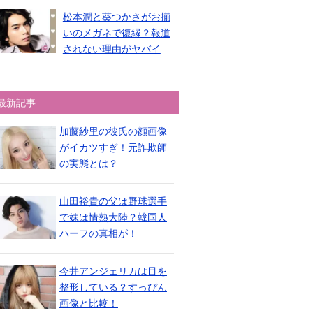
松本潤と葵つかさがお揃
いのメガネで復縁？報道
されない理由がヤバイ
最新記事
加藤紗里の彼氏の顔画像
がイカツすぎ！元詐欺師
の実態とは？
山田裕貴の父は野球選手
で妹は情熱大陸？韓国人
ハーフの真相が！
今井アンジェリカは目を
整形している？すっぴん
画像と比較！