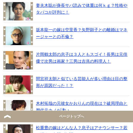
妻夫木聡が身長サバ読みで体重は何ｋｇ？性格や
タバコが評判に！
坂本龍一の嫁は空里香？矢野顕子との離婚はマネ
ージャーとの不倫？
片岡鶴太郎の息子は３人ともスゴイ！長男は元俳
優で次男は画家？三男は吉兆の料理人！
間宮祥太朗と似ている芸能人が多い理由は目の整
形が原因だった！？
木村拓哉の元彼女かおりんの現在は？破局理由と
歴代元カノが凄い
ページトップへ
松重豊の嫁はどんな人？息子はアナウンサー？若