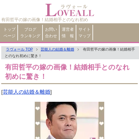
有田哲平の嫁の画像！結婚相手とのなれ初め
トップ
ブログ
お問い
運営者
サイト
ページ
ランキング
合わせ
情 報
マップ
ラヴォール TOP
芸能人の結婚＆離婚
有田哲平の嫁の画像！結婚相手
とのなれ初めに驚き！
有田哲平の嫁の画像！結婚相手とのなれ
初めに驚き！
[
芸能人の結婚＆離婚
]