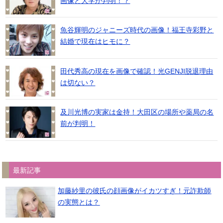
画像と大学が判明！？
魚谷輝明のジャニーズ時代の画像！福王寺彩野と
結婚で現在はヒモに？
田代秀高の現在を画像で確認！光GENJI脱退理由
は切ない？
及川光博の実家は金持！大田区の場所や薬局の名
前が判明！
最新記事
加藤紗里の彼氏の顔画像がイカツすぎ！元詐欺師
の実態とは？