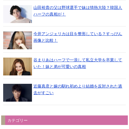
山田裕貴の父は野球選手で妹は情熱大陸？韓国人
ハーフの真相が！
今井アンジェリカは目を整形している？すっぴん
画像と比較！
谷まりあはハーフで一浪して私立大学を卒業して
いた！妹と弟が可愛いの真相
近藤真彦と嫁の馴れ初めより結婚を反対された過
去がすごい
カテゴリー