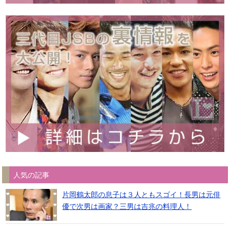
人気の記事
片岡鶴太郎の息子は３人ともスゴイ！長男は元俳
優で次男は画家？三男は吉兆の料理人！