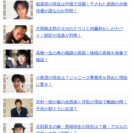
柏原崇の現在は中国で活躍！干された原因の大物
俳優が誰なのか判明！
片岡鶴太郎のヨガのナウリと内臓剥がしがヤバ
イ！師匠や流派が判明！
高橋一生の鼻の傷跡の原因！移植の真相を画像で
確認！
小島啓の現在は？ジャニーズ事務所を辞めた理由
に驚き！
沢村一樹が嫁の余西操と浮気が理由で離婚の噂！
子供が朝ドラに出演？
古田新太の嫁・西端弥生の現在は？娘・アロエの