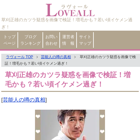
草刈正雄のカツラ疑惑を画像で検証！増毛かも？若い頃イケメン過
ぎ！
トップ
ブログ
お問い
運営者
サイト
ページ
ランキング
合わせ
情 報
マップ
ラヴォール TOP
芸能人の噂の真相
草刈正雄のカツラ疑惑を画像で検
証！増毛かも？若い頃イケメン過ぎ！
草刈正雄のカツラ疑惑を画像で検証！増
毛かも？若い頃イケメン過ぎ！
[
芸能人の噂の真相
]