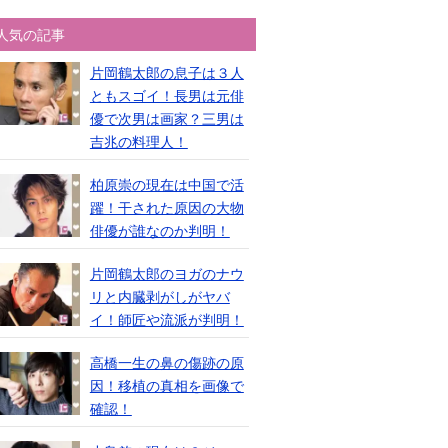
人気の記事
片岡鶴太郎の息子は３人
ともスゴイ！長男は元俳
優で次男は画家？三男は
吉兆の料理人！
柏原崇の現在は中国で活
躍！干された原因の大物
俳優が誰なのか判明！
片岡鶴太郎のヨガのナウ
リと内臓剥がしがヤバ
イ！師匠や流派が判明！
高橋一生の鼻の傷跡の原
因！移植の真相を画像で
確認！