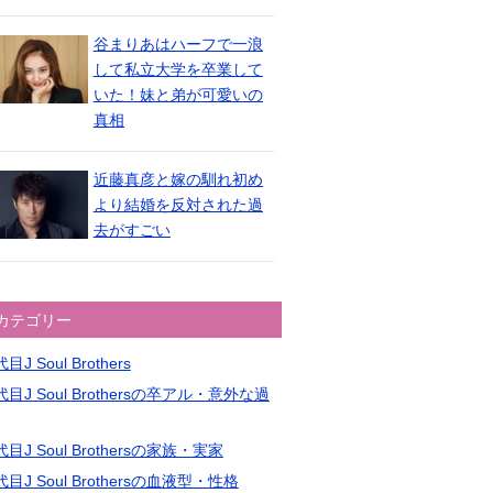
谷まりあはハーフで一浪
して私立大学を卒業して
いた！妹と弟が可愛いの
真相
近藤真彦と嫁の馴れ初め
より結婚を反対された過
去がすごい
カテゴリー
目J Soul Brothers
目J Soul Brothersの卒アル・意外な過
目J Soul Brothersの家族・実家
目J Soul Brothersの血液型・性格