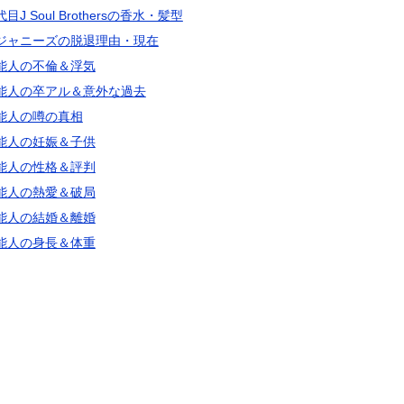
目J Soul Brothersの香水・髪型
ジャニーズの脱退理由・現在
能人の不倫＆浮気
能人の卒アル＆意外な過去
能人の噂の真相
能人の妊娠＆子供
能人の性格＆評判
能人の熱愛＆破局
能人の結婚＆離婚
能人の身長＆体重