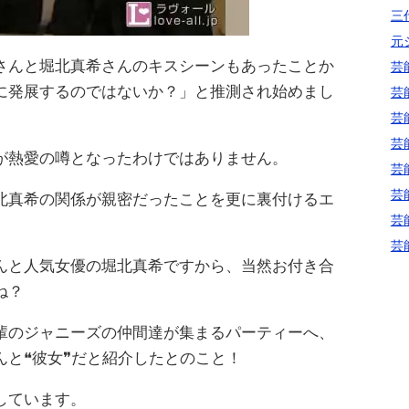
三代
元
さんと堀北真希さんのキスシーンもあったことか
芸
に発展するのではないか？」と推測され始めまし
芸
芸
芸
が熱愛の噂となったわけではありません。
芸
芸
北真希の関係が親密だったことを更に裏付けるエ
芸
芸
んと人気女優の堀北真希ですから、当然お付き合
ね？
輩のジャニーズの仲間達が集まるパーティーへ、
んと❝彼女❞だと紹介したとのこと！
しています。