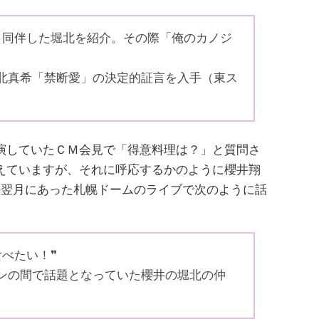
と同伴した堀北を紹介。その際「俺のカノジ
北真希「禁断愛」の決定的証言を入手（東ス
演していたＣＭ会見で「得意料理は？」と質問さ
えていますが、それに呼応するかのように櫻井翔
の翌月にあった札幌ドームのライブで次のように話
べたい！❞
ンの間で話題となっていた櫻井の堀北の仲