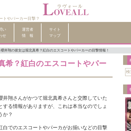
ートやパーカー目撃？
問い
運営者
サイト
わせ
情 報
マップ
櫻井翔の彼女は堀北真希？紅白のエスコートやパーカーの目撃情報！
真希？紅白のエスコートやパー
櫻井翔さんがかつて堀北真希さんと交際していた
とする情報がありますが、これは本当なのでしょ
うか？
紅白でのエスコートやパーカがお揃いなどの目撃