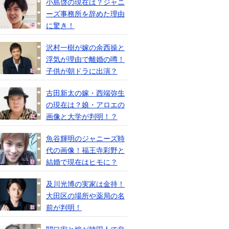
小島啓の現在は？ジャニ
ーズ事務所を辞めた理由
に驚き！
沢村一樹が嫁の余西操と
浮気が理由で離婚の噂！
子供が朝ドラに出演？
古田新太の嫁・西端弥生
の現在は？娘・アロエの
画像と大学が判明！？
魚谷輝明のジャニーズ時
代の画像！福王寺彩野と
結婚で現在はヒモに？
及川光博の実家は金持！
大田区の場所や薬局の名
前が判明！