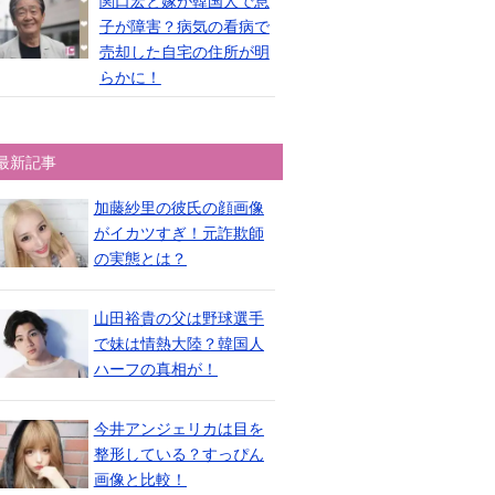
関口宏と嫁が韓国人で息
子が障害？病気の看病で
売却した自宅の住所が明
らかに！
最新記事
加藤紗里の彼氏の顔画像
がイカツすぎ！元詐欺師
の実態とは？
山田裕貴の父は野球選手
で妹は情熱大陸？韓国人
ハーフの真相が！
今井アンジェリカは目を
整形している？すっぴん
画像と比較！