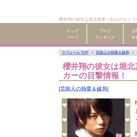
櫻井翔の彼女は堀北真希！紅白のエスコ
トップ
ブログ
お
ページ
ランキング
合
ラヴォール TOP
芸能人の熱愛＆破局
櫻井翔の彼女は堀北
カーの目撃情報！
[
芸能人の熱愛＆破局
]