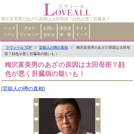
梅沢富美男のあざの原因は太田母斑？顔色が悪く肝臓病？
トップ
ブログ
お問い
運営者
サイト
ページ
ランキング
合わせ
情 報
マップ
ラヴォール TOP
芸能人の噂の真相
梅沢富美男のあざの原因は太田母
斑？顔色が悪く肝臓病の疑いも！
梅沢富美男のあざの原因は太田母斑？顔
色が悪く肝臓病の疑いも！
[
芸能人の噂の真相
]