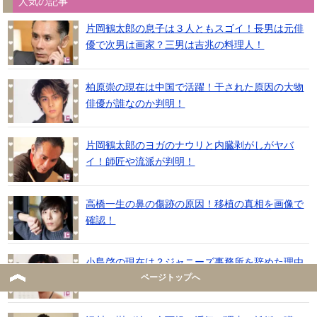
人気の記事
片岡鶴太郎の息子は３人ともスゴイ！長男は元俳
優で次男は画家？三男は吉兆の料理人！
柏原崇の現在は中国で活躍！干された原因の大物
俳優が誰なのか判明！
片岡鶴太郎のヨガのナウリと内臓剥がしがヤバ
イ！師匠や流派が判明！
高橋一生の鼻の傷跡の原因！移植の真相を画像で
確認！
小島啓の現在は？ジャニーズ事務所を辞めた理由
ページトップへ
に驚き！