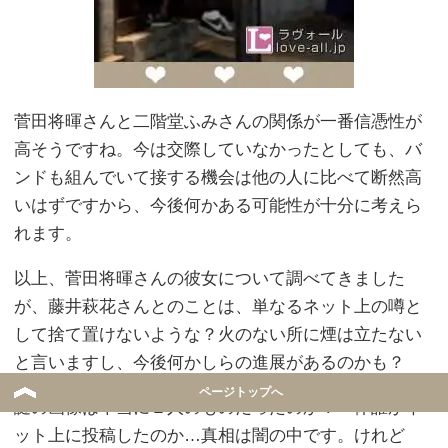
菅田将暉さんと二階堂ふみさんの関係が一番信憑性が
高そうですね。今は交際していなかったとしても、バ
ンドも組んでいて接する機会は他の人に比べて断然高
いはずですから、今後何かある可能性が十分に考えら
れます。
以上、菅田将暉さんの彼女について調べてきました
が、藤井萩花さんとのことは、単なるネット上の噂と
して捨て置けないような？火のない所に煙は立たない
と言いますし、今後何かしらの進展があるのかも？
ページトップへ
謎の画像は本当に２人のものだったのか？一体誰がネ
ット上に投稿したのか…真相は闇の中です。けれど