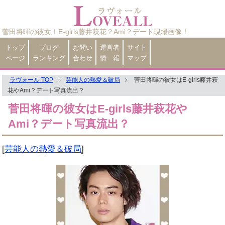
菅田将暉の彼女！E-girls藤井萩花？Ami？デート現場画像！
トップ
ブログ
お問い
運営者
サイト
ページ
ランキング
合わせ
情 報
マップ
ラヴォール TOP
芸能人の熱愛＆破局
菅田将暉の彼女はE-girls藤井萩
花やAmi？デート写真流出？
菅田将暉の彼女はE-girls藤井萩花や
Ami？デート写真流出？
[
芸能人の熱愛＆破局
]