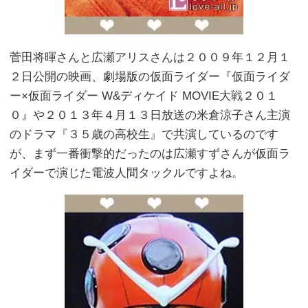
菅田将暉さんと広瀬アリスさんは２００９年１２月１
２日公開の映画、劇場版の仮面ライダー『仮面ライダ
ー×仮面ライダー W&ディケイド MOVIE大戦２０１
０』や２０１３年４月１３日放送の米倉涼子さん主演
のドラマ『３５歳の高校生』で共演しているのです
が、まず一番衝撃的だったのは広瀬すずさんが仮面ラ
イダーで演じた電波人間タックルですよね。