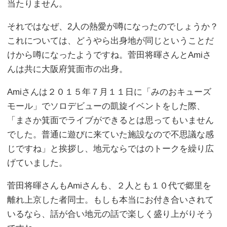
当たりません。
それではなぜ、2人の熱愛が噂になったのでしょうか？
これについては、どうやら出身地が同じということだ
けから噂になったようですね。菅田将暉さんとAmiさ
んは共に大阪府箕面市の出身。
Amiさんは２０１５年７月１１日に「みのおキューズ
モール」でソロデビューの凱旋イベントをした際、
「まさか箕面でライブができるとは思ってもいません
でした。普通に遊びに来ていた施設なので不思議な感
じですね」と挨拶し、地元ならではのトークを繰り広
げていました。
菅田将暉さんもAmiさんも、２人とも１０代で郷里を
離れ上京した者同士。もしも本当にお付き合いされて
いるなら、話が合い地元の話で楽しく盛り上がりそう