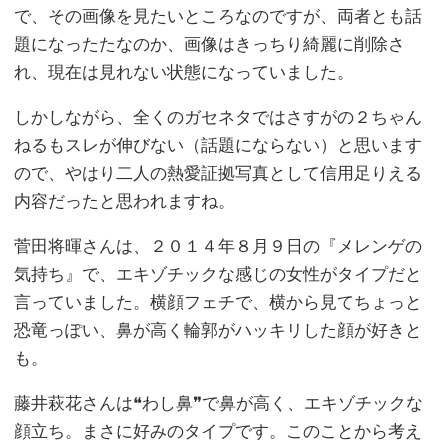
で、その画像を見たいところなのですが、両者とも話
題になったたなのか、画像はきっちり綺麗に削除さ
れ、現在は見れない状態になっていました。
しかしながら、全くのガセネタではさすがの２ちゃん
ねるもスレが伸びない（話題にならない）と思います
ので、やはり二人の熱愛証拠写真として信用足りえる
内容だったと思われますね。
菅田将暉さんは、２０１４年８月９日の『メレンゲの
気持ち』で、エキゾチックな感じの女性がタイプだと
言っていました。横顔フェチで、横から見てちょっと
恐竜っぽい、鼻が高く輪郭がハッキリした顔が好きと
も。
藤井萩花さんは❝わし鼻❞で鼻が高く、エキゾチックな
顔立ち。まさに好みのタイプです。このことから考え