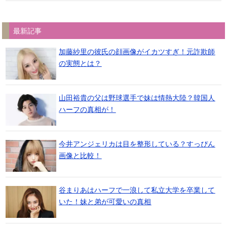
最新記事
加藤紗里の彼氏の顔画像がイカツすぎ！元詐欺師
の実態とは？
山田裕貴の父は野球選手で妹は情熱大陸？韓国人
ハーフの真相が！
今井アンジェリカは目を整形している？すっぴん
画像と比較！
谷まりあはハーフで一浪して私立大学を卒業して
いた！妹と弟が可愛いの真相