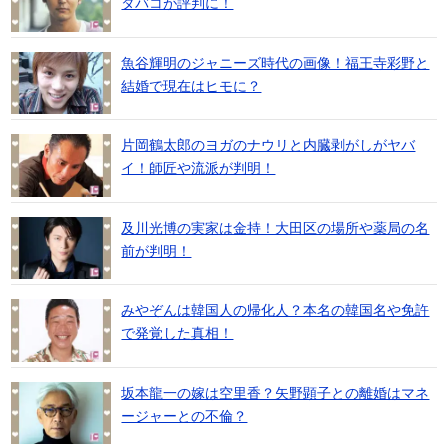
タバコが評判に！
魚谷輝明のジャニーズ時代の画像！福王寺彩野と
結婚で現在はヒモに？
片岡鶴太郎のヨガのナウリと内臓剥がしがヤバ
イ！師匠や流派が判明！
及川光博の実家は金持！大田区の場所や薬局の名
前が判明！
みやぞんは韓国人の帰化人？本名の韓国名や免許
で発覚した真相！
坂本龍一の嫁は空里香？矢野顕子との離婚はマネ
ージャーとの不倫？