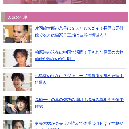
人気の記事
片岡鶴太郎の息子は３人ともスゴイ！長男は元俳
優で次男は画家？三男は吉兆の料理人！
柏原崇の現在は中国で活躍！干された原因の大物
俳優が誰なのか判明！
小島啓の現在は？ジャニーズ事務所を辞めた理由
に驚き！
高橋一生の鼻の傷跡の原因！移植の真相を画像で
確認！
妻夫木聡が身長サバ読みで体重は何ｋｇ？性格や