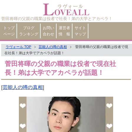
菅田将暉の父親の職業は役者で社長！弟の大学とアカペラ！
トップ
ブログ
お問い
運営者
サイト
ページ
ランキング
合わせ
情 報
マップ
ラヴォール TOP
芸能人の噂の真相
菅田将暉の父親の職業は役者で現
在社長！弟は大学でアカペラが話題！
菅田将暉の父親の職業は役者で現在社
長！弟は大学でアカペラが話題！
[
芸能人の噂の真相
]