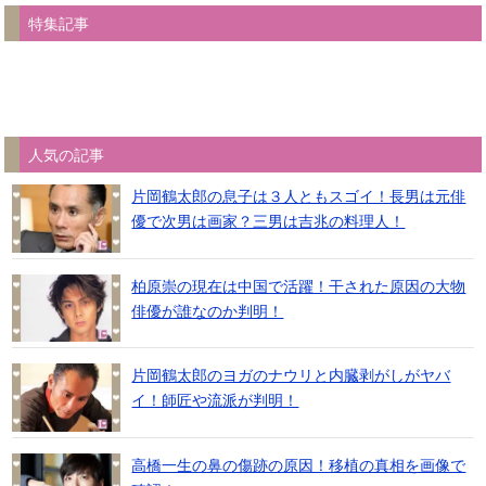
特集記事
人気の記事
片岡鶴太郎の息子は３人ともスゴイ！長男は元俳
優で次男は画家？三男は吉兆の料理人！
柏原崇の現在は中国で活躍！干された原因の大物
俳優が誰なのか判明！
片岡鶴太郎のヨガのナウリと内臓剥がしがヤバ
イ！師匠や流派が判明！
高橋一生の鼻の傷跡の原因！移植の真相を画像で