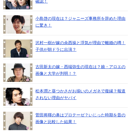
確認！
小島啓の現在は？ジャニーズ事務所を辞めた理由
に驚き！
沢村一樹が嫁の余西操と浮気が理由で離婚の噂！
子供が朝ドラに出演？
古田新太の嫁・西端弥生の現在は？娘・アロエの
画像と大学が判明！？
松本潤と葵つかさがお揃いのメガネで復縁？報道
されない理由がヤバイ
菅田将暉の鼻はプロテーゼ？いじった時期を昔の
画像と比較した結果！