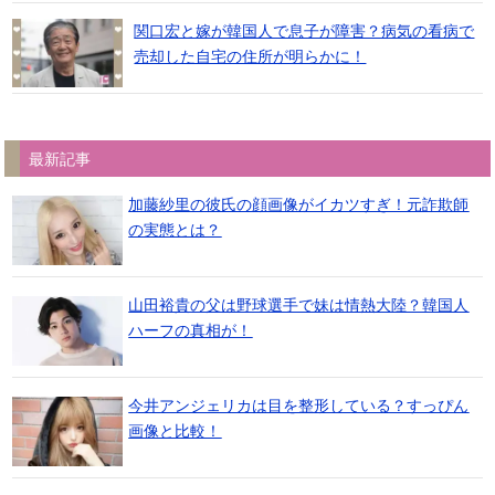
関口宏と嫁が韓国人で息子が障害？病気の看病で
売却した自宅の住所が明らかに！
最新記事
加藤紗里の彼氏の顔画像がイカツすぎ！元詐欺師
の実態とは？
山田裕貴の父は野球選手で妹は情熱大陸？韓国人
ハーフの真相が！
今井アンジェリカは目を整形している？すっぴん
画像と比較！