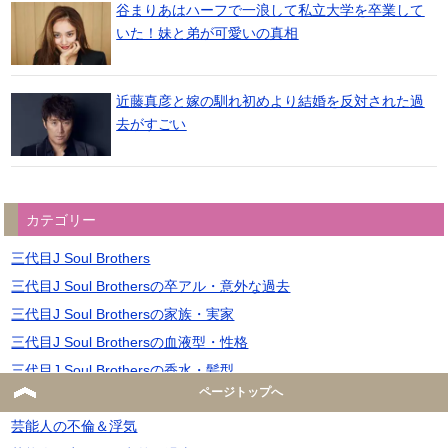
谷まりあはハーフで一浪して私立大学を卒業して
いた！妹と弟が可愛いの真相
近藤真彦と嫁の馴れ初めより結婚を反対された過
去がすごい
カテゴリー
三代目J Soul Brothers
三代目J Soul Brothersの卒アル・意外な過去
三代目J Soul Brothersの家族・実家
三代目J Soul Brothersの血液型・性格
三代目J Soul Brothersの香水・髪型
ページトップへ
元ジャニーズの脱退理由・現在
芸能人の不倫＆浮気