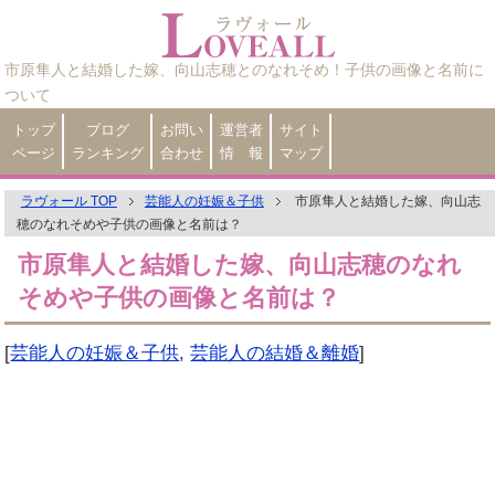
市原隼人と結婚した嫁、向山志穂とのなれそめ！子供の画像と名前に
ついて
トップ
ブログ
お問い
運営者
サイト
ページ
ランキング
合わせ
情 報
マップ
ラヴォール TOP
芸能人の妊娠＆子供
市原隼人と結婚した嫁、向山志
穂のなれそめや子供の画像と名前は？
市原隼人と結婚した嫁、向山志穂のなれ
そめや子供の画像と名前は？
[
芸能人の妊娠＆子供
,
芸能人の結婚＆離婚
]