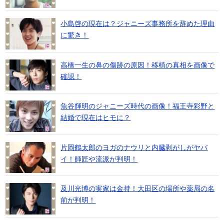
小島啓の現在は？ジャニーズ事務所を辞めた理由
に驚き！
高橋一生の鼻の傷跡の原因！移植の真相を画像で
確認！
魚谷輝明のジャニーズ時代の画像！福王寺彩野と
結婚で現在はヒモに？
片岡鶴太郎のヨガのナウリと内臓剥がしがヤバ
イ！師匠や流派が判明！
及川光博の実家は金持！大田区の場所や薬局の名
前が判明！