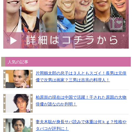
人気の記事
片岡鶴太郎の息子は３人ともスゴイ！長男は元俳
優で次男は画家？三男は吉兆の料理人！
柏原崇の現在は中国で活躍！干された原因の大物
俳優が誰なのか判明！
妻夫木聡が身長サバ読みで体重は何ｋｇ？性格や
タバコが評判に！