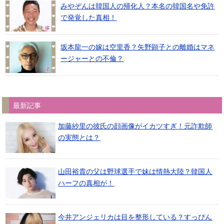
みやぞんは韓国人の帰化人？本名の韓国名や免許
で発覚した真相！
坂本龍一の嫁は空里香？矢野顕子との離婚はマネ
ージャーとの不倫？
最新記事
加藤紗里の彼氏の顔画像がイカツすぎ！元詐欺師
の実態とは？
山田裕貴の父は野球選手で妹は情熱大陸？韓国人
ハーフの真相が！
今井アンジェリカは目を整形している？すっぴん