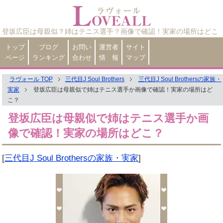
登坂広臣は母親似？姉はテニス選手？画像で確認！実家の場所はどこ
トップ
ブログ
お問い
運営者
サイト
ページ
ランキング
合わせ
情 報
マップ
ラヴォール TOP
三代目J Soul Brothers
三代目J Soul Brothersの家族・
実家
登坂広臣は母親似で姉はテニス選手か画像で確認！実家の場所はど
こ？
登坂広臣は母親似で姉はテニス選手か画
像で確認！実家の場所はどこ？
[
三代目J Soul Brothersの家族・実家
]