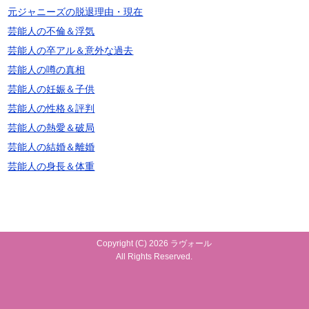
元ジャニーズの脱退理由・現在
芸能人の不倫＆浮気
芸能人の卒アル＆意外な過去
芸能人の噂の真相
芸能人の妊娠＆子供
芸能人の性格＆評判
芸能人の熱愛＆破局
芸能人の結婚＆離婚
芸能人の身長＆体重
Copyright (C) 2026 ラヴォール
All Rights Reserved.