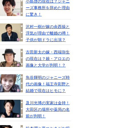
小島啓の現在は？ジャニ
ーズ事務所を辞めた理由
に驚き！
沢村一樹が嫁の余西操と
浮気が理由で離婚の噂！
子供が朝ドラに出演？
古田新太の嫁・西端弥生
の現在は？娘・アロエの
画像と大学が判明！？
魚谷輝明のジャニーズ時
代の画像！福王寺彩野と
結婚で現在はヒモに？
及川光博の実家は金持！
大田区の場所や薬局の名
前が判明！