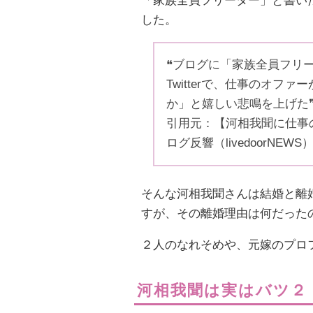
「家族全員フリーター」と書いた
した。
❝ブログに「家族全員フリ
Twitterで、仕事のオ
か」と嬉しい悲鳴を上げた
引用元：【河相我聞に仕事
ログ反響（livedoorNEWS
そんな河相我聞さんは結婚と離
すが、その離婚理由は何だった
２人のなれそめや、元嫁のプロ
河相我聞は実はバツ２