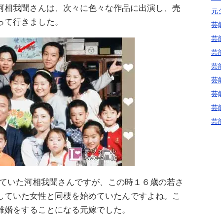
河相我聞さんは、次々に色々な作品に出演し、売
元
って行きました。
芸
芸
芸
芸
芸
芸
芸
芸
めていた河相我聞さんですが、この時１６歳の若さ
していた女性と同棲を始めていたんですよね。こ
離婚をすることになる元嫁でした。