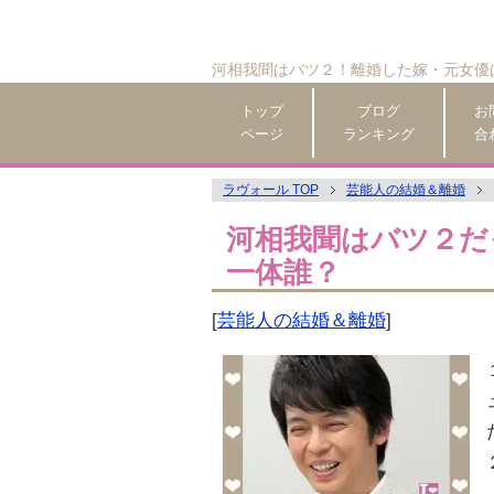
河相我聞はバツ２！離婚した嫁・元女優
トップ
ブログ
お
ページ
ランキング
合
ラヴォール TOP
芸能人の結婚＆離婚
河相我聞はバツ２だ
一体誰？
[
芸能人の結婚＆離婚
]