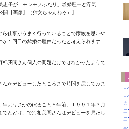
美恵子が「モシモノふたり」離婚理由と浮気
公開【画像】（独女ちゃんねる）】
やら仕事がうまく行っていることで家族を思いや
のが１回目の離婚の理由だったと考えられます
河相我聞さん個人の問題だけではなかったようで
さんがデビューしたところまで時間を戻してみま
三代
三代
去
９年よりさかのぼること８年前。１９９１年３月
三代
までとどけ」で河相我聞さんはデビューを果たし
三代
三代