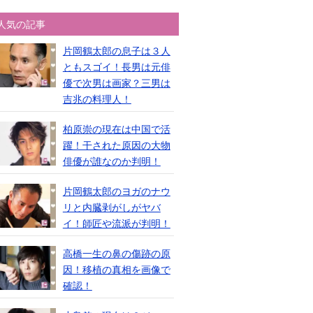
人気の記事
片岡鶴太郎の息子は３人
ともスゴイ！長男は元俳
優で次男は画家？三男は
吉兆の料理人！
柏原崇の現在は中国で活
躍！干された原因の大物
俳優が誰なのか判明！
片岡鶴太郎のヨガのナウ
リと内臓剥がしがヤバ
イ！師匠や流派が判明！
高橋一生の鼻の傷跡の原
因！移植の真相を画像で
確認！