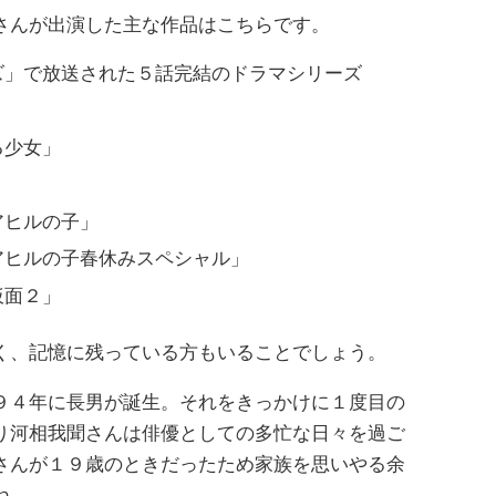
さんが出演した主な作品はこちらです。
ズ」で放送された５話完結のドラマシリーズ
」
る少女」
」
アヒルの子」
アヒルの子春休みスペシャル」
仮面２」
く、記憶に残っている方もいることでしょう。
９４年に長男が誕生。それをきっかけに１度目の
り河相我聞さんは俳優としての多忙な日々を過ご
さんが１９歳のときだったため家族を思いやる余
ね。