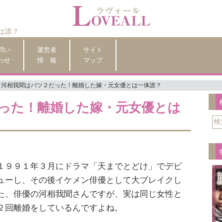
は誰？
問い
運営者
サイト
わせ
情 報
マップ
河相我聞はバツ２だった！離婚した嫁・元女優とは一体誰？
った！離婚した嫁・元女優とは
１９９１年３月にドラマ「天までとどけ」でデビ
ューし、その後イケメン俳優として大ブレイクし
た、俳優の河相我聞さんですが、実は同じ女性と
２回離婚をしているんですよね。