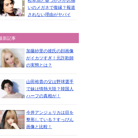
松本潤と葵つかさがお揃
いのメガネで復縁？報道
されない理由がヤバイ
最新記事
加藤紗里の彼氏の顔画像
がイカツすぎ！元詐欺師
の実態とは？
山田裕貴の父は野球選手
で妹は情熱大陸？韓国人
ハーフの真相が！
今井アンジェリカは目を
整形している？すっぴん
画像と比較！