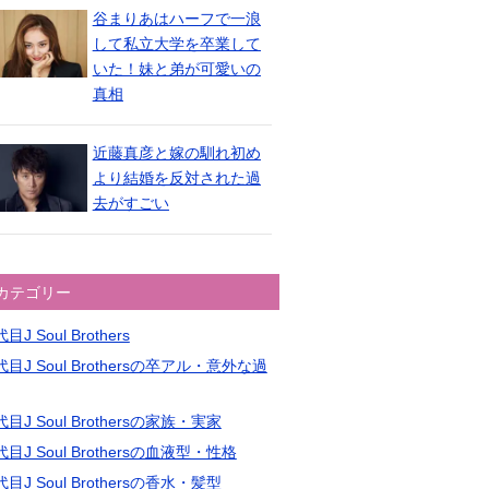
谷まりあはハーフで一浪
して私立大学を卒業して
いた！妹と弟が可愛いの
真相
近藤真彦と嫁の馴れ初め
より結婚を反対された過
去がすごい
カテゴリー
目J Soul Brothers
目J Soul Brothersの卒アル・意外な過
目J Soul Brothersの家族・実家
目J Soul Brothersの血液型・性格
目J Soul Brothersの香水・髪型