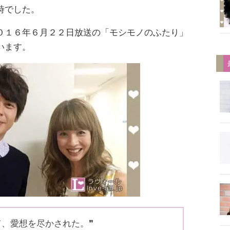
時でした。
０１６年６月２２日放送の「モシモノのふたり」
います。
て、愛想を尽かされた。❞