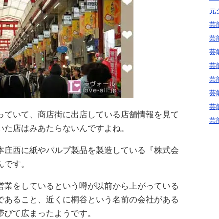
元
芸
芸
芸
芸
芸
芸
芸
っていて、商店街に出店している店舗情報を見て
芸
いた店はみあたらないんですよね。
本庄西に紙やパルプ製品を製造している『株式会
んです。
営業をしているという噂が以前から上がっている
であること、近くに桐谷という名前の会社がある
帯びて広まったようです。