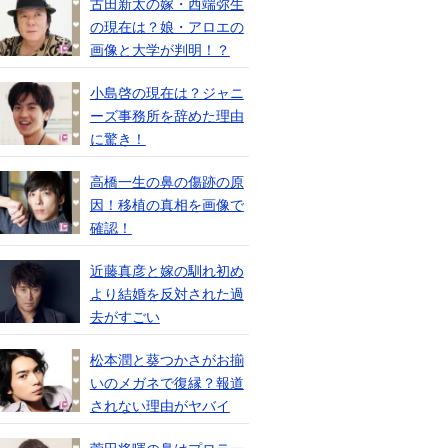
古田新太の嫁・西端弥生
の現在は？娘・アロエの
画像と大学が判明！？
小島啓の現在は？ジャニ
ーズ事務所を辞めた理由
に驚き！
高橋一生の鼻の傷跡の原
因！移植の真相を画像で
確認！
近藤真彦と嫁の馴れ初め
より結婚を反対された過
去がすごい
松本潤と葵つかさがお揃
いのメガネで復縁？報道
されない理由がヤバイ