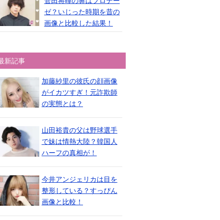
菅田将暉の鼻はプロテー
ゼ？いじった時期を昔の
画像と比較した結果！
最新記事
加藤紗里の彼氏の顔画像
がイカツすぎ！元詐欺師
の実態とは？
山田裕貴の父は野球選手
で妹は情熱大陸？韓国人
ハーフの真相が！
今井アンジェリカは目を
整形している？すっぴん
画像と比較！