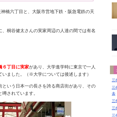
区天神橋六丁目と、大阪市営地下鉄・阪急電鉄の天
に、桐谷健太さんの実家周辺の人達の間では有名
橋６丁目に実家
があり、大学進学時に東京で一人
ていました。（※大学については後述します）
三代
街という日本一の長さを誇る商店街があり、その
三代
と噂されています。
去
三代
三代
三代