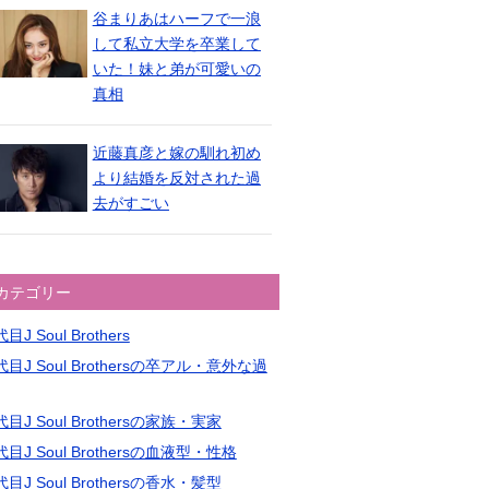
谷まりあはハーフで一浪
して私立大学を卒業して
いた！妹と弟が可愛いの
真相
近藤真彦と嫁の馴れ初め
より結婚を反対された過
去がすごい
カテゴリー
目J Soul Brothers
目J Soul Brothersの卒アル・意外な過
目J Soul Brothersの家族・実家
目J Soul Brothersの血液型・性格
目J Soul Brothersの香水・髪型