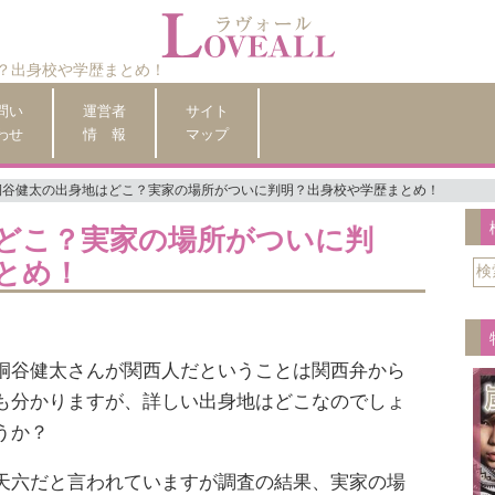
？出身校や学歴まとめ！
問い
運営者
サイト
わせ
情 報
マップ
桐谷健太の出身地はどこ？実家の場所がついに判明？出身校や学歴まとめ！
どこ？実家の場所がついに判
とめ！
桐谷健太さんが関西人だということは関西弁から
も分かりますが、詳しい出身地はどこなのでしょ
うか？
天六だと言われていますが調査の結果、実家の場