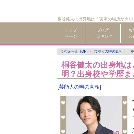
桐谷健太の出身地は？実家の場所が判明
トップ
ブログ
お
ページ
ランキング
合
ラヴォール TOP
芸能人の噂の真相
桐谷健太の出身地は
明？出身校や学歴ま
[
芸能人の噂の真相
]