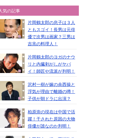
人気の記事
片岡鶴太郎の息子は３人
ともスゴイ！長男は元俳
優で次男は画家？三男は
吉兆の料理人！
片岡鶴太郎のヨガのナウ
リと内臓剥がしがヤバ
イ！師匠や流派が判明！
沢村一樹が嫁の余西操と
浮気が理由で離婚の噂！
子供が朝ドラに出演？
柏原崇の現在は中国で活
躍！干された原因の大物
俳優が誰なのか判明！