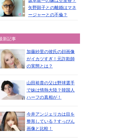
坂本龍一の嫁は空里香？
矢野顕子との離婚はマネ
ージャーとの不倫？
最新記事
加藤紗里の彼氏の顔画像
がイカツすぎ！元詐欺師
の実態とは？
山田裕貴の父は野球選手
で妹は情熱大陸？韓国人
ハーフの真相が！
今井アンジェリカは目を
整形している？すっぴん
画像と比較！