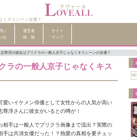
なくキスシーン女優？
問い
運営者
サイト
わせ
情 報
マップ
志尊淳の彼女はプリクラの一般人京子じゃなくキスシーンの女優？
クラの一般人京子じゃなくキス
可愛いイケメン俳優として女性からの人気が高い
志尊淳さんに彼女がいるとの噂が！
お相手は一般人でプリクラ画像まで流出？実際の
相手は共演女優だった！？熱愛の真相を要チェッ