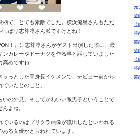
元
芸
役柄で、とても素敵でした。横浜流星さんもただ
芸
やっぱり志尊淳さん派ですけどね！
芸
芸
PON！』に志尊淳さんがゲスト出演した際に、最
芸
キンカレーやドーナツを作る事と話していました
芸
力高めですね。
芸
スラっとした高身長イケメンで、デビュー前から
芸
れていたとのこと。
らいの外見。そしてかわいい系男子ということで
せんよね。
れているのはプリクラ画像が流出したといわれる
のある女優かと言われています。