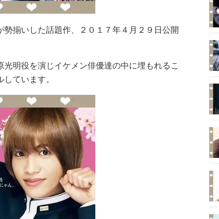
が勢揃いした話題作、２０１７年４月２９日公開
原光明役を演じイケメン俳優達の中に埋もれるこ
ルしています。