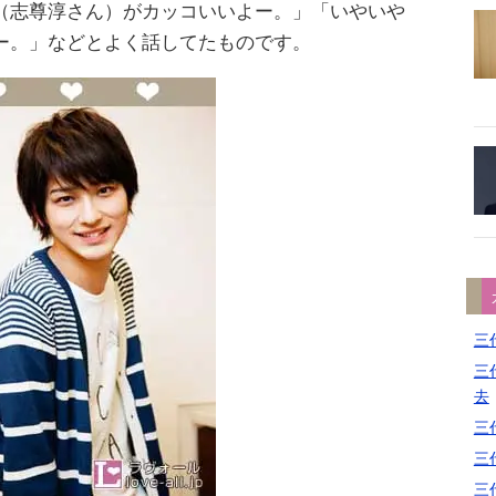
（志尊淳さん）がカッコいいよー。」「いやいや
ー。」などとよく話してたものです。
三代
三代
去
三代
三代
三代