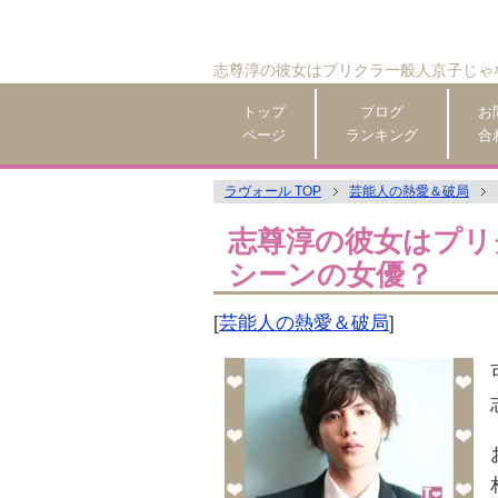
志尊淳の彼女はプリクラ一般人京子じゃ
トップ
ブログ
お
ページ
ランキング
合
ラヴォール TOP
芸能人の熱愛＆破局
志尊淳の彼女はプリ
シーンの女優？
[
芸能人の熱愛＆破局
]