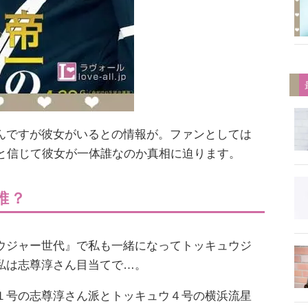
んですが彼女がいるとの情報が。ファンとしては
❞と信じて彼女が一体誰なのか真相に迫ります。
誰？
ウジャー世代』で私も一緒になってトッキュウジ
私は志尊淳さん目当てで…。
１号の志尊淳さん派とトッキュウ４号の横浜流星