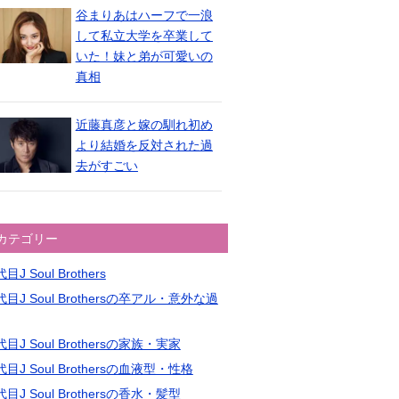
谷まりあはハーフで一浪
して私立大学を卒業して
いた！妹と弟が可愛いの
真相
近藤真彦と嫁の馴れ初め
より結婚を反対された過
去がすごい
カテゴリー
目J Soul Brothers
目J Soul Brothersの卒アル・意外な過
目J Soul Brothersの家族・実家
目J Soul Brothersの血液型・性格
目J Soul Brothersの香水・髪型