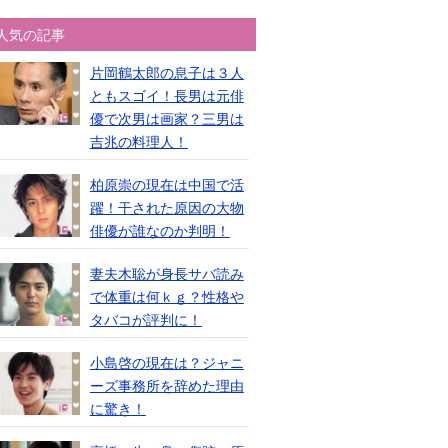
人気の記事
片岡鶴太郎の息子は３人
ともスゴイ！長男は元俳
優で次男は画家？三男は
吉兆の料理人！
柏原崇の現在は中国で活
躍！干された原因の大物
俳優が誰なのか判明！
妻夫木聡が身長サバ読み
で体重は何ｋｇ？性格や
タバコが評判に！
小島啓の現在は？ジャニ
ーズ事務所を辞めた理由
に驚き！