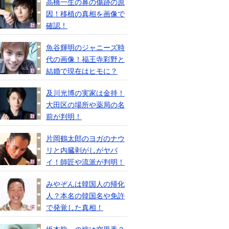
高橋一生の鼻の傷跡の原
因！移植の真相を画像で
確認！
魚谷輝明のジャニーズ時
代の画像！福王寺彩野と
結婚で現在はヒモに？
及川光博の実家は金持！
大田区の場所や薬局の名
前が判明！
片岡鶴太郎のヨガのナウ
リと内臓剥がしがヤバ
イ！師匠や流派が判明！
みやぞんは韓国人の帰化
人？本名の韓国名や免許
で発覚した真相！