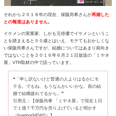
それから２０１８年の現在、保阪尚希さんが
再婚した
との報道はありません。
イケメンの実業家、しかも元俳優でイケメンというこ
とを踏まえると５０歳とはいえ、モテてもおかしくな
い保阪尚希さんですが、結婚についてはあまり前向き
ではないことを２０１６年６月２１日放送の「ミヤネ
屋」VTR取材の中で語っています。
❝「申し訳ないけど普通の人よりはるかにモ
テる。でもね、もうなんかいいかな。前の結
婚で結構疲れてるから」❞
引用元：【保阪尚希 「ミヤネ屋」で現在１日
で１億７千万円を売り上げていると明かす
（livedoorNEWS）】