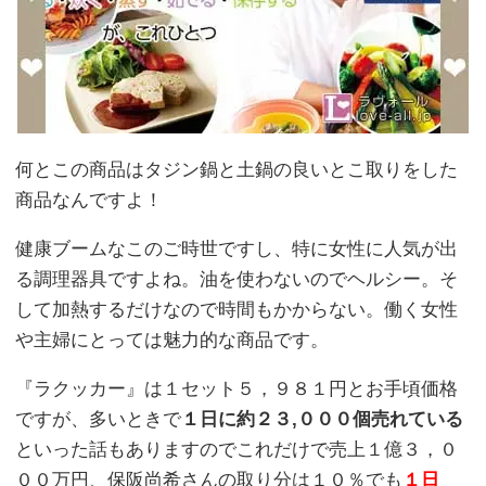
何とこの商品はタジン鍋と土鍋の良いとこ取りをした
商品なんですよ！
健康ブームなこのご時世ですし、特に女性に人気が出
る調理器具ですよね。油を使わないのでヘルシー。そ
して加熱するだけなので時間もかからない。働く女性
や主婦にとっては魅力的な商品です。
『ラクッカー』は１セット５，９８１円とお手頃価格
ですが、多いときで
１日に約２３,０００個売れている
といった話もありますのでこれだけで売上１億３，０
００万円、保阪尚希さんの取り分は１０％でも
１日