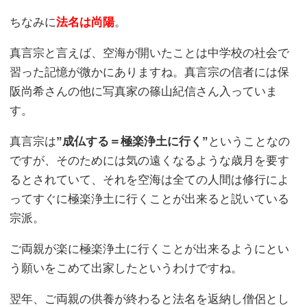
ちなみに
法名は尚陽
。
真言宗と言えば、空海が開いたことは中学校の社会で
習った記憶が微かにありますね。真言宗の信者には保
阪尚希さんの他に写真家の篠山紀信さん入っていま
す。
真言宗は
”成仏する＝極楽浄土に行く”
ということなの
ですが、そのためには気の遠くなるような歳月を要す
るとされていて、それを空海は全ての人間は修行によ
ってすぐに極楽浄土に行くことが出来ると説いている
宗派。
ご両親が楽に極楽浄土に行くことが出来るようにとい
う願いをこめて出家したというわけですね。
翌年、ご両親の供養が終わると法名を返納し僧侶とし