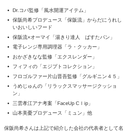
Dr.コパ監修「風水開運アイテム」
保阪尚希プロデュース「保阪流」からだにうれし
いおいしいフード
保阪流×オーマイ「湯きり達人 ぱすたパン」
電子レンジ専用調理器「ラ・クッカー」
おかざきなな監修「エクスレンダー」
フィフィの「エジプトコレクション」
フロゴルファー片山晋吾監修「グルギニン４５」
うめじゅんの「リラックスマッサージクッショ
ン」
三雲孝江アナ考案「FaceUp Cｌip」
山本美憂プロデュース「ミュン」他
保阪尚希さんは上記で紹介した会社の代表者として名