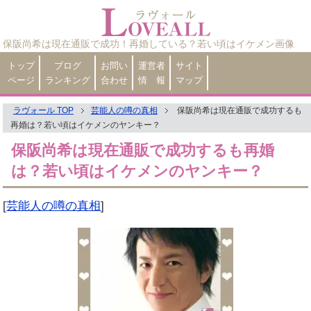
保阪尚希は現在通販で成功！再婚している？若い頃はイケメン画像
トップ
ブログ
お問い
運営者
サイト
ページ
ランキング
合わせ
情 報
マップ
ラヴォール TOP
芸能人の噂の真相
保阪尚希は現在通販で成功するも
再婚は？若い頃はイケメンのヤンキー？
保阪尚希は現在通販で成功するも再婚
は？若い頃はイケメンのヤンキー？
[
芸能人の噂の真相
]