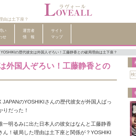
局理由は土下座？
問い
運営者
サイト
わせ
情 報
マップ
YOSHIKIの歴代彼女は外国人ぞろい！工藤静香との破局理由は土下座？
彼女は外国人ぞろい！工藤静香との
X JAPANのYOSHIKIさんの歴代彼女が外国人ばっ
かりだった！
唯一明るみに出た日本人の彼女はなんと工藤静香
さん！破局した理由は土下座と関係が？YOSHIKI