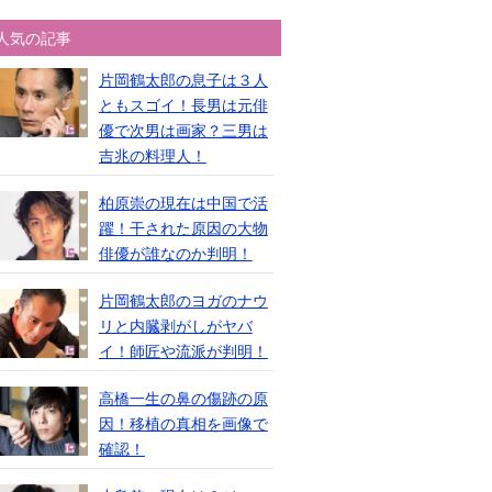
人気の記事
片岡鶴太郎の息子は３人
ともスゴイ！長男は元俳
優で次男は画家？三男は
吉兆の料理人！
柏原崇の現在は中国で活
躍！干された原因の大物
俳優が誰なのか判明！
片岡鶴太郎のヨガのナウ
リと内臓剥がしがヤバ
イ！師匠や流派が判明！
高橋一生の鼻の傷跡の原
因！移植の真相を画像で
確認！