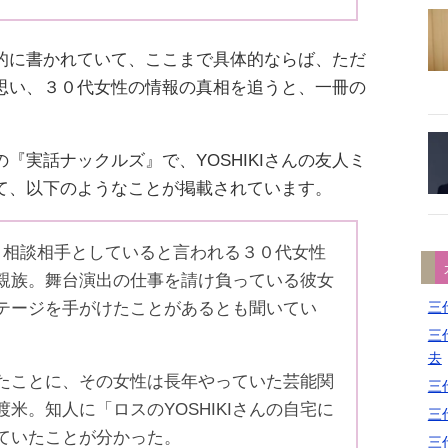
的に書かれていて、ここまで具体的ならば、ただ
思い、３０代女性の情報の真相を追うと、一冊の
『実話ナックルズ』で、YOSHIKIさんの友人ミ
て、以下のようなことが掲載されています。
、良き相談相手としていると言われる３０代女性
親族。舞台演出の仕事を請け負っている彼女
三代
のステージを手がけたことがあるとも聞いてい
三代
去
たことに、その女性は長年やっていた芸能関
三代
米。知人に「ロスのYOSHIKIさんの自宅に
三代
ていたことが分かった。
三代