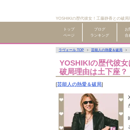
YOSHIKIの歴代彼女！工藤静香との破
トップ
ブログ
お
ページ
ランキング
合
ラヴォール TOP
芸能人の熱愛＆破局
YOSHIKIの歴代
破局理由は土下座？
[
芸能人の熱愛＆破局
]