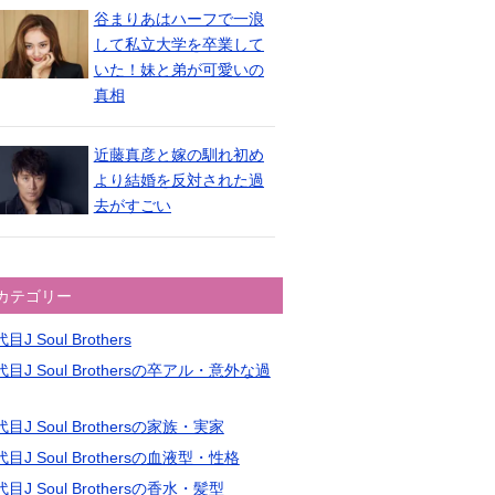
谷まりあはハーフで一浪
して私立大学を卒業して
いた！妹と弟が可愛いの
真相
近藤真彦と嫁の馴れ初め
より結婚を反対された過
去がすごい
カテゴリー
目J Soul Brothers
目J Soul Brothersの卒アル・意外な過
目J Soul Brothersの家族・実家
目J Soul Brothersの血液型・性格
目J Soul Brothersの香水・髪型