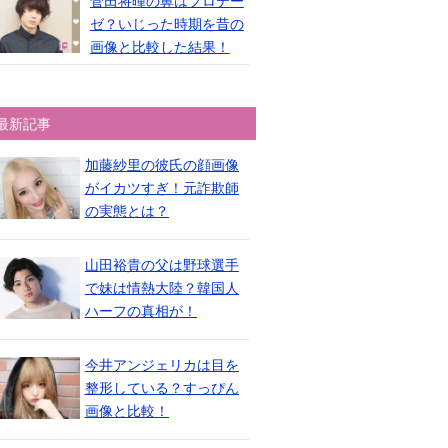
菅田将暉の鼻はプロテー
ゼ？いじった時期を昔の
画像と比較した結果！
最新記事
加藤紗里の彼氏の顔画像
がイカツすぎ！元詐欺師
の実態とは？
山田裕貴の父は野球選手
で妹は情熱大陸？韓国人
ハーフの真相が！
今井アンジェリカは目を
整形している？すっぴん
画像と比較！