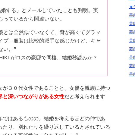
元
んと結婚する」とメールしていたことも判明。実
芸
らっているから間違いない。
芸
芸
優とは全然似ていなくて、背が高くてグラマ
芸
イプ。服装は比較的派手な感じだけど、キャ
芸
ない。❞
芸
OSHIKI がロスの豪邸で同棲、結婚秒読みか？
芸
芸
の彼女が３０代女性であることと、女優を親族に持つ
界と深いつながりがある女性
だと考えられます
年ではあるものの、結婚を考えるほどの仲であ
ったり、別れたりを繰り返しているとされている