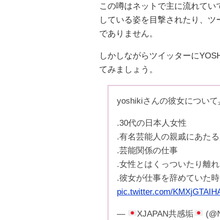
この噂はネットで主に流れていて
している姿を目撃されたり、ツ
でありません。
しかしながらツイッターにYOS
てみましょう。
yoshikiさんの彼女につい
.30代の日本人女性
.有名芸能人の親戚にあたる
.芸能関係の仕事
.女性とはくっついたり離
.彼女が仕事を辞めていた時は
pic.twitter.com/KMXjGTAIH
—
XJAPAN共感垢
(@N