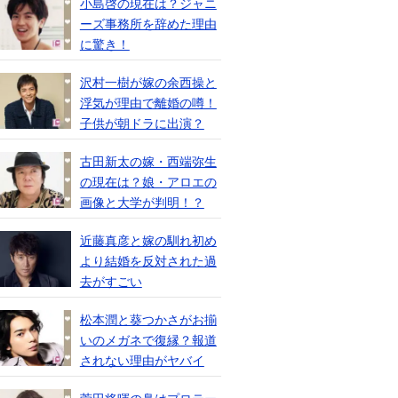
小島啓の現在は？ジャニ
ーズ事務所を辞めた理由
に驚き！
沢村一樹が嫁の余西操と
浮気が理由で離婚の噂！
子供が朝ドラに出演？
古田新太の嫁・西端弥生
の現在は？娘・アロエの
画像と大学が判明！？
近藤真彦と嫁の馴れ初め
より結婚を反対された過
去がすごい
松本潤と葵つかさがお揃
いのメガネで復縁？報道
されない理由がヤバイ