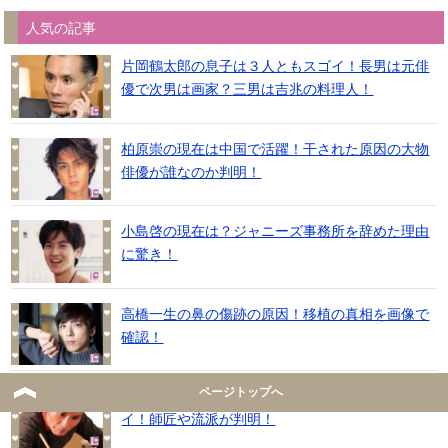
人気の記事
片岡鶴太郎の息子は３人ともスゴイ！長男は元俳
優で次男は画家？三男は吉兆の料理人！
柏原崇の現在は中国で活躍！干された原因の大物
俳優が誰なのか判明！
小島啓の現在は？ジャニーズ事務所を辞めた理由
に驚き！
高橋一生の鼻の傷跡の原因！移植の真相を画像で
確認！
ページトップへ
片岡鶴太郎のヨガのナウリと内臓剥がしがヤバ
イ！師匠や流派が判明！