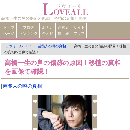
高橋一生の鼻の傷跡の原因！移植の真相と画像
トップ
ブログ
お問い
運営者
サイト
ページ
ランキング
合わせ
情 報
マップ
ラヴォール TOP
芸能人の噂の真相
高橋一生の鼻の傷跡の原因！移植
の真相を画像で確認！
高橋一生の鼻の傷跡の原因！移植の真相
を画像で確認！
[
芸能人の噂の真相
]