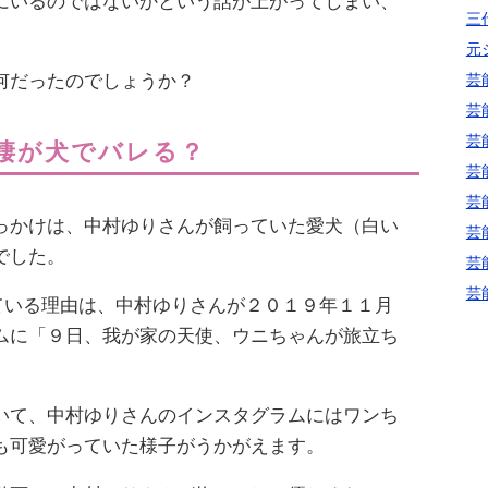
にいるのではないかという話が上がってしまい、
三代
元
芸
何だったのでしょうか？
芸
芸
棲が犬でバレる？
芸
芸
っかけは、中村ゆりさんが飼っていた愛犬（白い
芸
でした。
芸
芸
している理由は、中村ゆりさんが２０１９年１１月
ムに「９日、我が家の天使、ウニちゃんが旅立ち
いて、中村ゆりさんのインスタグラムにはワンち
も可愛がっていた様子がうかがえます。