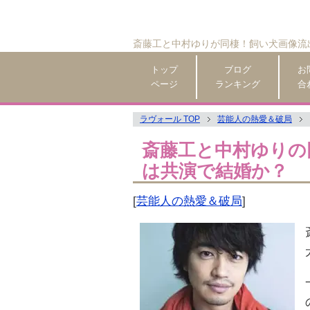
斎藤工と中村ゆりが同棲！飼い犬画像流
トップ
ブログ
お
ページ
ランキング
合
ラヴォール TOP
芸能人の熱愛＆破局
斎藤工と中村ゆりの
は共演で結婚か？
[
芸能人の熱愛＆破局
]