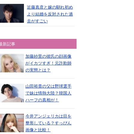
近藤真彦と嫁の馴れ初め
より結婚を反対された過
去がすごい
最新記事
加藤紗里の彼氏の顔画像
がイカツすぎ！元詐欺師
の実態とは？
山田裕貴の父は野球選手
で妹は情熱大陸？韓国人
ハーフの真相が！
今井アンジェリカは目を
整形している？すっぴん
画像と比較！