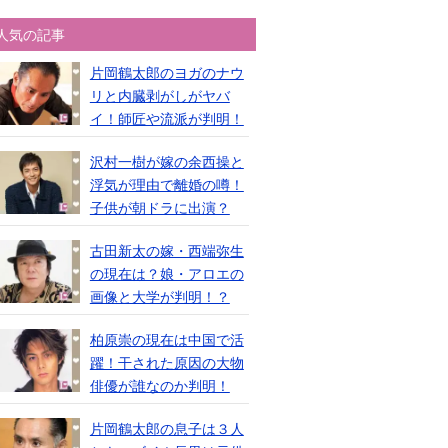
人気の記事
片岡鶴太郎のヨガのナウ
リと内臓剥がしがヤバ
イ！師匠や流派が判明！
沢村一樹が嫁の余西操と
浮気が理由で離婚の噂！
子供が朝ドラに出演？
古田新太の嫁・西端弥生
の現在は？娘・アロエの
画像と大学が判明！？
柏原崇の現在は中国で活
躍！干された原因の大物
俳優が誰なのか判明！
片岡鶴太郎の息子は３人