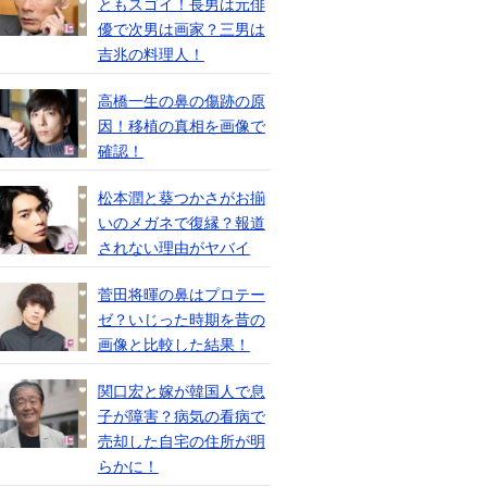
ともスゴイ！長男は元俳
優で次男は画家？三男は
吉兆の料理人！
高橋一生の鼻の傷跡の原
因！移植の真相を画像で
確認！
松本潤と葵つかさがお揃
いのメガネで復縁？報道
されない理由がヤバイ
菅田将暉の鼻はプロテー
ゼ？いじった時期を昔の
画像と比較した結果！
関口宏と嫁が韓国人で息
子が障害？病気の看病で
売却した自宅の住所が明
らかに！