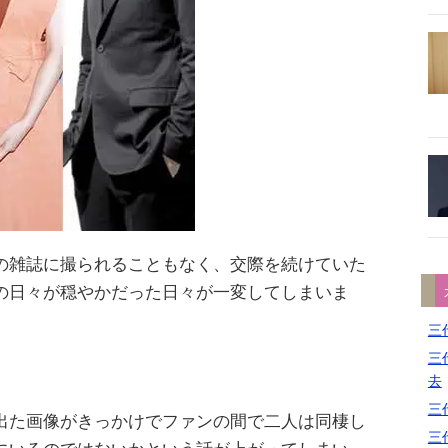
の雑誌に撮られることもなく、交際を続けていた
の日々が穏やかだった日々が一変してしまいま
三代
三代
去
三代
出た画像がきっかけでファンの間で二人は同棲し
三代