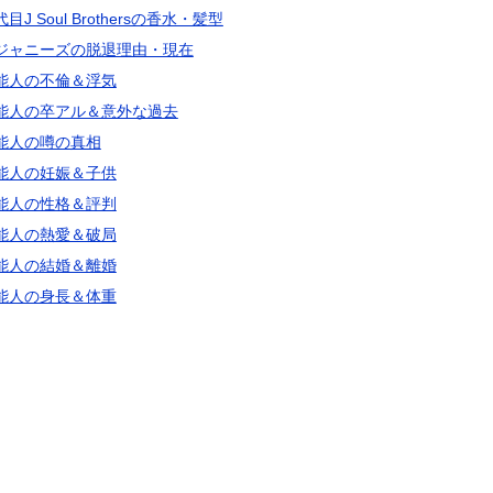
目J Soul Brothersの香水・髪型
ジャニーズの脱退理由・現在
能人の不倫＆浮気
能人の卒アル＆意外な過去
能人の噂の真相
能人の妊娠＆子供
能人の性格＆評判
能人の熱愛＆破局
能人の結婚＆離婚
能人の身長＆体重