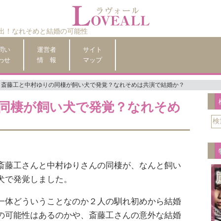
出！なれそめと結婚の可能性
問い
運営者
サイト
わせ
情 報
マップ
斎藤工と中村ゆりの同棲が飼い犬で発覚？なれそめは共演で結婚か？
同棲が飼い犬で発覚？なれそめ
斎藤工さんと中村ゆりさんの同棲が、なんと飼い
犬で発覚しました。
一体どういうことなのか２人の馴れ初めから結婚
の可能性はあるのかや、斎藤工さんの意外な結婚