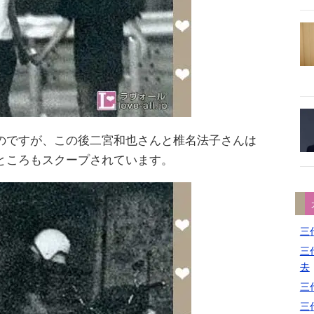
のですが、この後二宮和也さんと椎名法子さんは
ところもスクープされています。
三代
三代
去
三代
三代