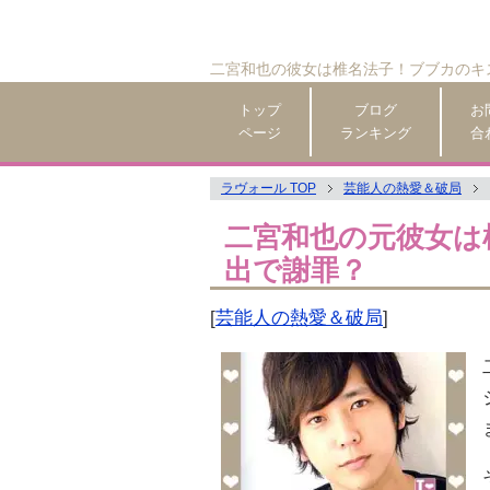
二宮和也の彼女は椎名法子！ブブカのキ
トップ
ブログ
お
ページ
ランキング
合
ラヴォール TOP
芸能人の熱愛＆破局
二宮和也の元彼女は
出で謝罪？
[
芸能人の熱愛＆破局
]