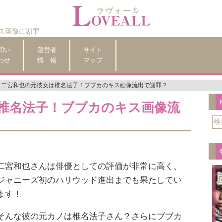
ス画像に謝罪
問い
運営者
サイト
わせ
情 報
マップ
二宮和也の元彼女は椎名法子！ブブカのキス画像流出で謝罪？
椎名法子！ブブカのキス画像流
二宮和也さんは俳優としての評価が非常に高く、
ジャニーズ初のハリウッド進出までも果たしてい
ます！
そんな彼の元カノは椎名法子さん？さらにブブカ