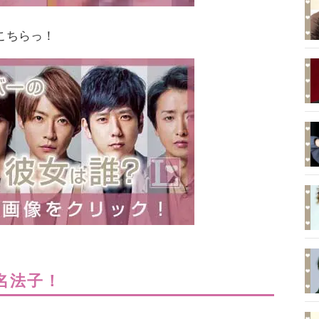
こちらっ！
名法子！