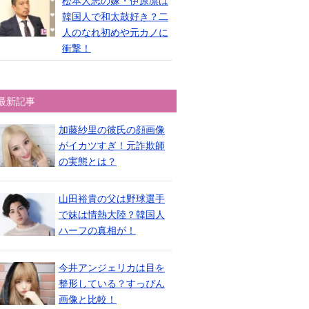
松本人志の嫁・伊原凛は
韓国人で和太鼓好き？二
人のなれ初めや元カノに
衝撃！
最新記事
加藤紗里の彼氏の顔画像
がイカツすぎ！元詐欺師
の実態とは？
山田裕貴の父は野球選手
で妹は情熱大陸？韓国人
ハーフの真相が！
今井アンジェリカは目を
整形している？すっぴん
画像と比較！