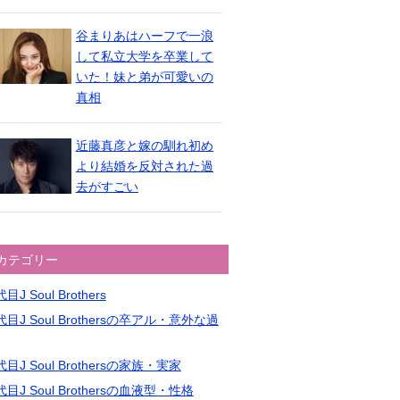
谷まりあはハーフで一浪
して私立大学を卒業して
いた！妹と弟が可愛いの
真相
近藤真彦と嫁の馴れ初め
より結婚を反対された過
去がすごい
カテゴリー
目J Soul Brothers
目J Soul Brothersの卒アル・意外な過
目J Soul Brothersの家族・実家
目J Soul Brothersの血液型・性格