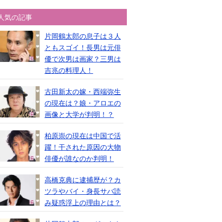
人気の記事
片岡鶴太郎の息子は３人
ともスゴイ！長男は元俳
優で次男は画家？三男は
吉兆の料理人！
古田新太の嫁・西端弥生
の現在は？娘・アロエの
画像と大学が判明！？
柏原崇の現在は中国で活
躍！干された原因の大物
俳優が誰なのか判明！
高橋克典に逮捕歴が？カ
ツラやバイ・身長サバ読
み疑惑浮上の理由とは？