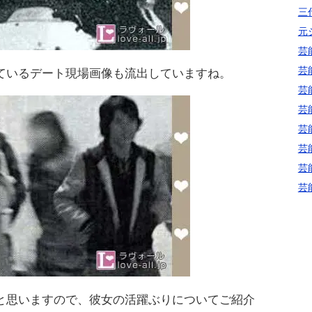
三代
元
芸
芸
ているデート現場画像も流出していますね。
芸
芸
芸
芸
芸
芸
と思いますので、彼女の活躍ぶりについてご紹介