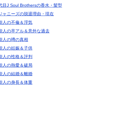
目J Soul Brothersの香水・髪型
ジャニーズの脱退理由・現在
能人の不倫＆浮気
能人の卒アル＆意外な過去
能人の噂の真相
能人の妊娠＆子供
能人の性格＆評判
能人の熱愛＆破局
能人の結婚＆離婚
能人の身長＆体重