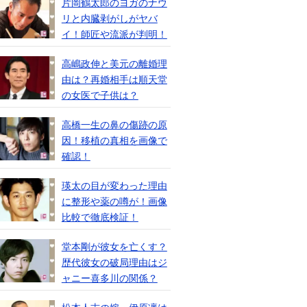
片岡鶴太郎のヨガのナウ
リと内臓剥がしがヤバ
イ！師匠や流派が判明！
高嶋政伸と美元の離婚理
由は？再婚相手は順天堂
の女医で子供は？
高橋一生の鼻の傷跡の原
因！移植の真相を画像で
確認！
瑛太の目が変わった理由
に整形や薬の噂が！画像
比較で徹底検証！
堂本剛が彼女を亡くす？
歴代彼女の破局理由はジ
ャニー喜多川の関係？