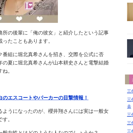
務所の後輩に「俺の彼女」と紹介したという記事
載ったこともあります。
ク番組に堀北真希さんを招き、交際を公式に否
年の夏に堀北真希さんが山本耕史さんと電撃結婚
すね。
三代
白のエスコートやパーカーの目撃情報！
三代
去
るようになったのが、櫻井翔さんには実は一般女
三代
です。
三代
三代
一般女性とはどのような人なのでしょうか？