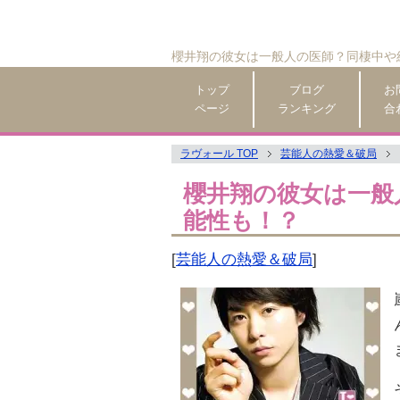
櫻井翔の彼女は一般人の医師？同棲中や
トップ
ブログ
お
ページ
ランキング
合
ラヴォール TOP
芸能人の熱愛＆破局
櫻井翔の彼女は一般
能性も！？
[
芸能人の熱愛＆破局
]