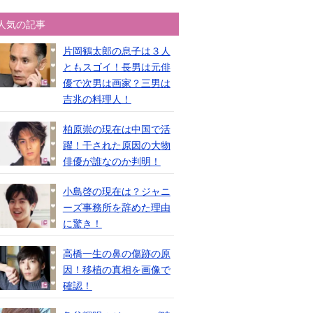
人気の記事
片岡鶴太郎の息子は３人
ともスゴイ！長男は元俳
優で次男は画家？三男は
吉兆の料理人！
柏原崇の現在は中国で活
躍！干された原因の大物
俳優が誰なのか判明！
小島啓の現在は？ジャニ
ーズ事務所を辞めた理由
に驚き！
高橋一生の鼻の傷跡の原
因！移植の真相を画像で
確認！