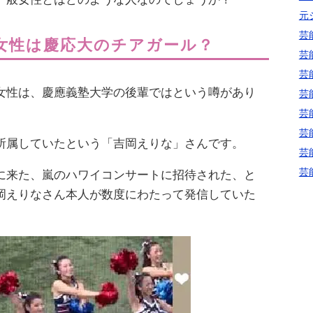
元
芸
女性は慶応大のチアガール？
芸
芸
女性は、慶應義塾大学の後輩ではという噂があり
芸
芸
芸
所属していたという「吉岡えりな」さんです。
芸
芸
に来た、嵐のハワイコンサートに招待された、と
岡えりなさん本人が数度にわたって発信していた