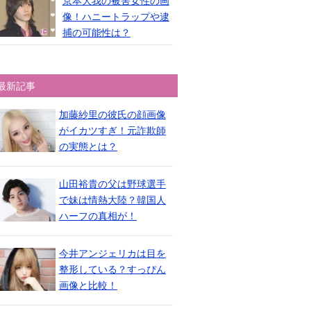
京本大我の被害女性の画
像！ハニートラップや逮
捕の可能性は？
最新記事
加藤紗里の彼氏の顔画像
がイカツすぎ！元詐欺師
の実態とは？
山田裕貴の父は野球選手
で妹は情熱大陸？韓国人
ハーフの真相が！
今井アンジェリカは目を
整形している？すっぴん
画像と比較！