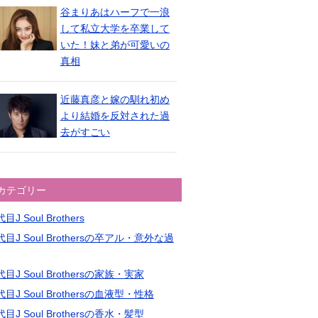
谷まりあはハーフで一浪
して私立大学を卒業して
いた！妹と弟が可愛いの
真相
近藤真彦と嫁の馴れ初め
より結婚を反対された過
去がすごい
カテゴリー
目J Soul Brothers
目J Soul Brothersの卒アル・意外な過
目J Soul Brothersの家族・実家
目J Soul Brothersの血液型・性格
目J Soul Brothersの香水・髪型