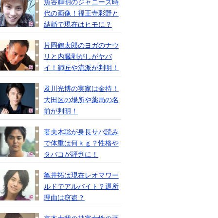
魚谷輝明のジャニーズ時
代の画像！福王寺彩野と
結婚で現在はヒモに？
片岡鶴太郎のヨガのナウ
リと内臓剥がしがヤバ
イ！師匠や流派が判明！
及川光博の実家は金持！
大田区の場所や薬局の名
前が判明！
妻夫木聡が身長サバ読み
で体重は何ｋｇ？性格や
タバコが評判に！
亀井拓は現在レオマワー
ルドでアルバイト？退所
理由は窃盗？