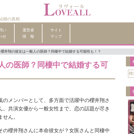
結婚の真相
問い
運営者
サイト
わせ
情 報
マップ
櫻井翔の彼女は一般人の医師？同棲中で結婚する可能性も！？
人の医師？同棲中で結婚する可
嵐のメンバーとして、多方面で活躍中の櫻井翔さ
ん。共演女優から一般女性まで、恋の話題が尽き
ません。
その櫻井翔さんに本命彼女が？女医さんと同棲中